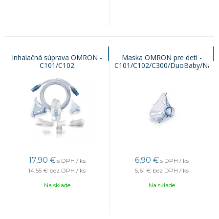
Inhalačná súprava OMRON -
Maska OMRON pre deti -
C101/C102
C101/C102/C300/DuoBaby/Nam
Cat (PVC)
17,90
€
6,90
€
s DPH / ks
s DPH / ks
14,55 €
bez DPH / ks
5,61 €
bez DPH / ks
Na sklade
Na sklade