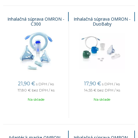
Inhalačná súprava OMRON -
Inhalačná súprava OMRON -
C300
DuoBaby
21,90
€
17,90
€
s DPH / ks
s DPH / ks
17,80 €
bez DPH / ks
14,55 €
bez DPH / ks
Na sklade
Na sklade
Adaptér k maske OMRON -
Inhalačná súprava OMRON -