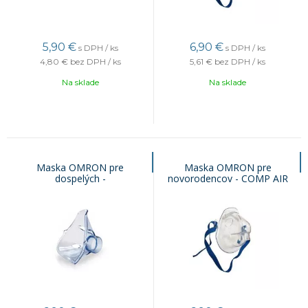
5,90
€
6,90
€
s DPH / ks
s DPH / ks
4,80 €
bez DPH / ks
5,61 €
bez DPH / ks
Na sklade
Na sklade
Maska OMRON pre
Maska OMRON pre
dospelých -
novorodencov - COMP AIR
C101/C102/C300/DuoBaby/Nami
(PVC)
Cat (PVC)