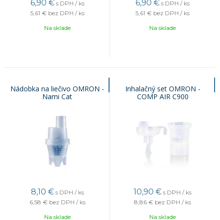
6,90
€
6,90
€
s DPH / ks
s DPH / ks
5,61 €
bez DPH / ks
5,61 €
bez DPH / ks
Na sklade
Na sklade
Nádobka na liečivo OMRON -
Inhalačný set OMRON -
Nami Cat
COMP AIR C900
8,10
€
10,90
€
s DPH / ks
s DPH / ks
6,58 €
bez DPH / ks
8,86 €
bez DPH / ks
Na sklade
Na sklade