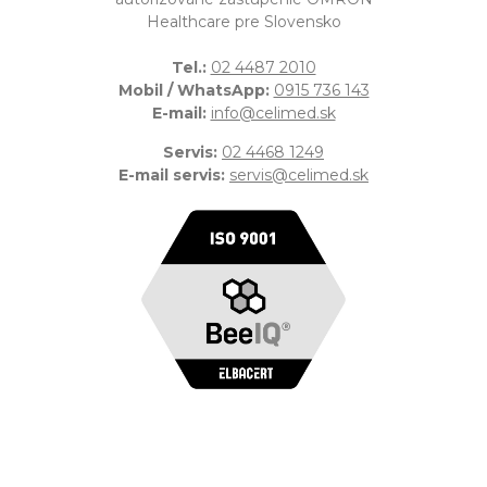
Healthcare pre Slovensko
Tel.:
02 4487 2010
Mobil / WhatsApp:
0915 736 143
E-mail:
info@celimed.sk
Servis:
02 4468 1249
E-mail servis:
servis@celimed.sk