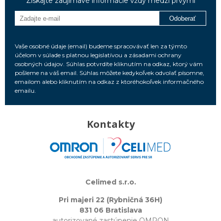
Získajte zaujímavé informácie vždy medzi prvými
Odoberať
Vaše osobné údaje (email) budeme spracovávať len za týmto
účelom v súlade s platnou legislatívou a zásadami ochrany
osobných údajov. Súhlas potvrdíte kliknutím na odkaz, ktorý vám
pošleme na váš email. Súhlas môžete kedykoľvek odvolať písomne,
emailom alebo kliknutím na odkaz z ktoréhokoľvek informačného
emailu.
Kontakty
Celimed s.r.o.
Pri majeri 22 (Rybničná 36H)
831 06 Bratislava
autorizované zastúpenie OMRON