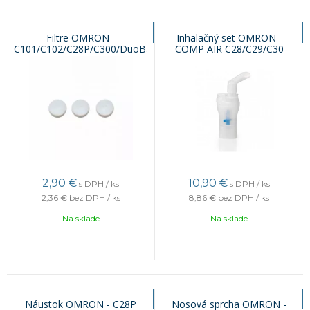
Filtre OMRON -
Inhalačný set OMRON -
C101/C102/C28P/C300/DuoBaby/Nami
COMP AIR C28/C29/C30
Cat
2,90
€
10,90
€
s DPH / ks
s DPH / ks
2,36 €
bez DPH / ks
8,86 €
bez DPH / ks
Na sklade
Na sklade
Náustok OMRON - C28P
Nosová sprcha OMRON -