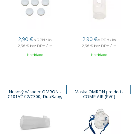
2,90
€
2,90
€
s DPH / ks
s DPH / ks
2,36 €
bez DPH / ks
2,36 €
bez DPH / ks
Na sklade
Na sklade
Nosový násadec OMRON -
Maska OMRON pre deti -
C101/C102/C300, DuoBaby,
COMP AIR (PVC)
Nami Cat