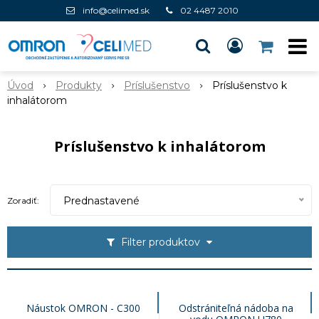
info@celimed.sk
02 4487 2010
Úvod
Produkty
Príslušenstvo
Príslušenstvo k
inhalátorom
Príslušenstvo k inhalátorom
Prednastavené
Zoradiť:
Filter produktov
Náustok OMRON - C300
Odstrániteľná nádoba na