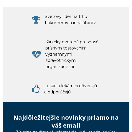
Svetový líder na trhu
tlakomerov a inhalátorov
Klinicky overená presnosť
prísnym testovaním
významnými
zdravotníckymi
organizáciami
Lekári a lekárnici dôverujú
a odporúčajú
Najdôležitejšie novinky priamo na
váš email