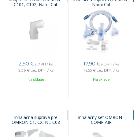
C101, C102, Nami Cat
Nami Cat
2,90
€
17,90
€
s DPH / ks
s DPH / ks
2,36 €
bez DPH / ks
14,55 €
bez DPH / ks
Na sklade
Na sklade
Inhalačná súprava pre
Inhalačný set OMRON -
OMRON C1, CX, NE-C08
COMP AIR
C28P/C801/C801KD