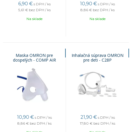
6,90
€
10,90
€
s DPH / ks
s DPH / ks
5,61 €
bez DPH / ks
8,86 €
bez DPH / ks
Na sklade
Na sklade
Maska OMRON pre
Inhalačná súprava OMRON
dospelých - COMP AIR
pre deti - C28P
(silikón)
10,90
€
21,90
€
s DPH / ks
s DPH / ks
8,86 €
bez DPH / ks
17,80 €
bez DPH / ks