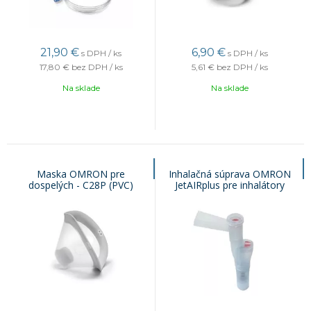
21,90
€
6,90
€
s DPH / ks
s DPH / ks
17,80 €
bez DPH / ks
5,61 €
bez DPH / ks
Na sklade
Na sklade
Maska OMRON pre
Inhalačná súprava OMRON
dospelých - C28P (PVC)
JetAIRplus pre inhalátory
OMRON CX-PRO, CX-3