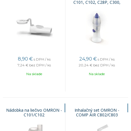
C101, C102, C28P, C300,
DuoBaby, Nami Cat
8,90
€
24,90
€
s DPH / ks
s DPH / ks
7,24 €
bez DPH / ks
20,24 €
bez DPH / ks
Na sklade
Na sklade
Nádobka na liečivo OMRON -
Inhalačný set OMRON -
C101/C102
COMP AIR C802/C803