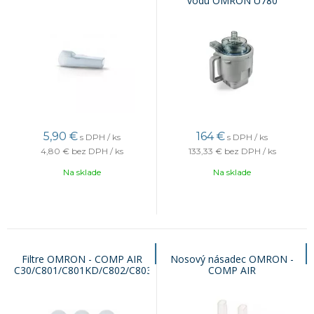
vodu OMRON U780
5,90
€
164
€
s DPH / ks
s DPH / ks
4,80 €
bez DPH / ks
133,33 €
bez DPH / ks
Na sklade
Na sklade
Filtre OMRON - COMP AIR
Nosový násadec OMRON -
C30/C801/C801KD/C802/C803
COMP AIR