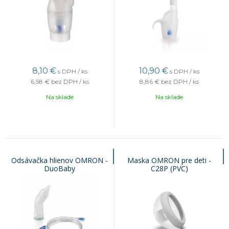
8,10
€
10,90
€
s DPH / ks
s DPH / ks
6,58 €
bez DPH / ks
8,86 €
bez DPH / ks
Na sklade
Na sklade
Odsávačka hlienov OMRON -
Maska OMRON pre deti -
DuoBaby
C28P (PVC)