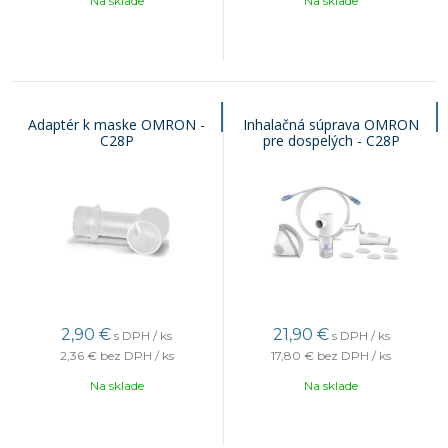
Na sklade
Na sklade
Adaptér k maske OMRON -
Inhalačná súprava OMRON
C28P
pre dospelých - C28P
2,90
€
21,90
€
s DPH / ks
s DPH / ks
2,36 €
bez DPH / ks
17,80 €
bez DPH / ks
Na sklade
Na sklade