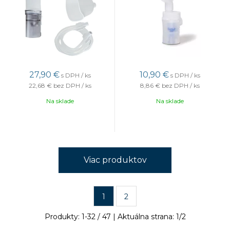
27,90
€
10,90
€
s DPH / ks
s DPH / ks
22,68 €
bez DPH / ks
8,86 €
bez DPH / ks
Na sklade
Na sklade
Viac produktov
1
2
Produkty:
1
-
32
/
47
| Aktuálna strana:
1
/
2