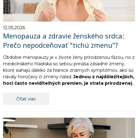
12.05.2026
Menopauza a zdravie ženského srdca:
Prečo nepodceňovať "tichú zmenu“?
Obdobie menopauzy je v živote ženy prirodzenou fázou, no z
medicínskeho hľadiska so sebou prináša zásadné zmeny,
ktoré siahajú ďaleko za hranice známych symptómov, ako sú
návaly horúčavy či zmeny nálad.
Jednou z najdôležitejších,
hoci často neviditeľných premien, je strata prirodzenej
kardiovaskulárnej ochrany.
Čítať viac