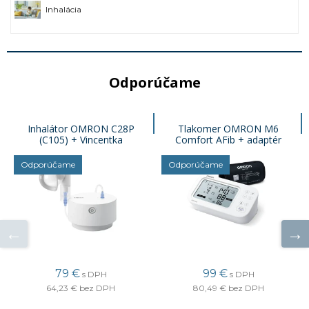
Inhalácia
Odporúčame
Inhalátor OMRON C28P
Tlakomer OMRON M6
(C105) + Vincentka
Comfort AFib + adaptér
Odporúčame
Odporúčame
79 €
99 €
s DPH
s DPH
64,23 €
bez DPH
80,49 €
bez DPH