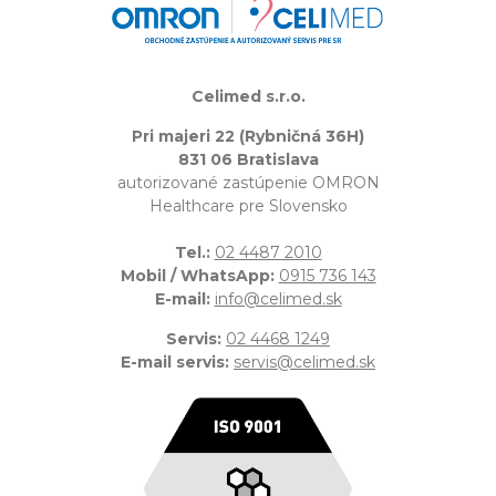
Celimed s.r.o.
Pri majeri 22 (Rybničná 36H)
831 06 Bratislava
autorizované zastúpenie OMRON
Healthcare pre Slovensko
Tel.:
02 4487 2010
Mobil / WhatsApp:
0915 736 143
E-mail:
info@celimed.sk
Servis:
02 4468 1249
E-mail servis:
servis@celimed.sk