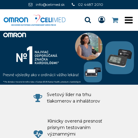
info@celimed.sk
02 4487 2010
Svetový líder na trhu
tlakomerov a inhalátorov
Klinicky overená presnosť
prísnym testovaním
významnými