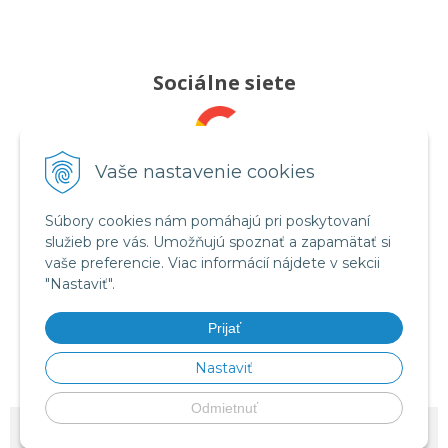
Sociálne siete
Pridajte nám recenziu
Vaše nastavenie cookies
Súbory cookies nám pomáhajú pri poskytovaní
služieb pre vás. Umožňujú spoznať a zapamätať si
Sledujte nás
vaše preferencie. Viac informácií nájdete v sekcii
"Nastaviť".
Prijať
Videá na YouTube
Nastaviť
Odmietnuť
© 2026 OMRON tlakomery, inhalátory a zdravotnícka technika - Celimed s.r.o.
•
NextShop
&
e-shop Pohoda Connector
by
NextCom s.r.o.