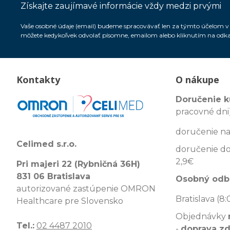
Získajte zaujímavé informácie vždy medzi prvými
Vaše osobné údaje (email) budeme spracovávať len za týmto účelom v s
môžete kedykoľvek odvolať písomne, emailom alebo kliknutím na odk
Kontakty
O nákupe
Doručenie k
pracovné dni)
doručenie na
Celimed s.r.o.
doručenie do
2,9€
Pri majeri 22 (Rybničná 36H)
831 06 Bratislava
Osobný odb
autorizované zastúpenie OMRON
Bratislava (8:
Healthcare pre Slovensko
Objednávky
Tel.:
02 4487 2010
-
doprava z