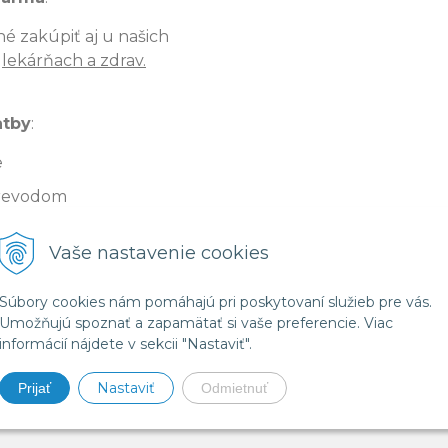
é zakúpiť aj u našich
v
lekárňach a zdrav.
atby
:
e
revodom
iérovi (v hotovosti,
Vaše nastavenie cookies
 - 1€
Súbory cookies nám pomáhajú pri poskytovaní služieb pre vás.
Umožňujú spoznať a zapamätať si vaše preferencie. Viac
informácií nájdete v sekcii "Nastaviť".
Nastaviť
Prijať
Odmietnuť
látory a zdravotnícka technika - Celimed s.r.o. •
NextShop
&
e-shop Pohod