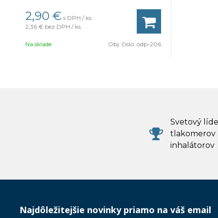
2,90 €
s DPH / ks
2,36 €
bez DPH / ks
Na sklade
Obj. čislo:
odp-206
Svetový líde
tlakomerov 
inhalátorov
Najdôležitejšie novinky priamo na váš email