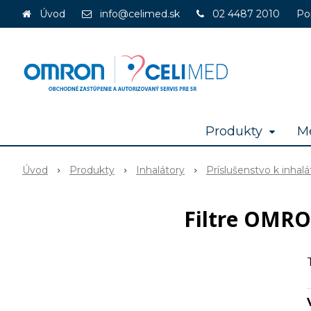
Úvod
info@celimed.sk
02 4487 2010
Po
Produkty
Me
Úvod
Produkty
Inhalátory
Príslušenstvo k inhal
Filtre OMRO