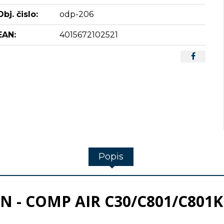
Obj. čislo:
odp-206
EAN:
4015672102521
Popis
N - COMP AIR C30/C801/C801