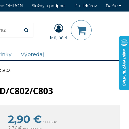
cie OMRON
Služby a podpora
Pre lekárov
Ďalšie
Môj účet
inky
Výpredaj
/C803
KD/C802/C803
2,90
€
s DPH / ks
2,36 €
bez DPH / ks