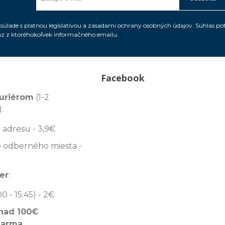
úlade s platnou legislatívou a zásadami ochrany osobných údajov. Súhlas po
az z ktoréhokoľvek informačného emailu.
Facebook
uriérom
(1-2
:
 adresu - 3,9€
 odberného miesta -
er
:
00 - 15:45) - 2€
nad 100€
darma
.