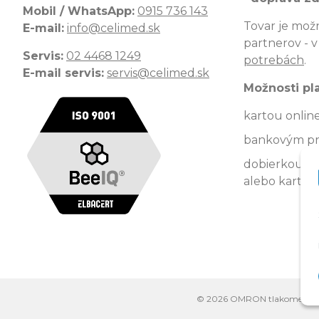
Mobil / WhatsApp:
0915 736 143
Tovar je možn
E-mail:
info@celimed.sk
partnerov - 
Servis:
02 4468 1249
potrebách
.
E-mail servis:
servis@celimed.sk
Možnosti pl
kartou onlin
bankovým p
dobierkou kur
alebo kartou)
© 2026 OMRON tlakomery, inha