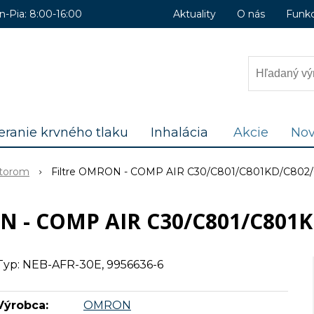
n-Pia: 8:00-16:00
Aktuality
O nás
Funk
ranie krvného tlaku
Inhalácia
Akcie
Nov
átorom
Filtre OMRON - COMP AIR C30/C801/C801KD/C802
N - COMP AIR C30/C801/C801
Typ: NEB-AFR-30E, 9956636-6
Výrobca:
OMRON