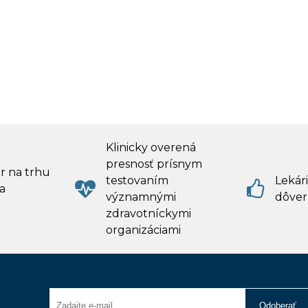
Klinicky overená
presnosť prísnym
r na trhu
testovaním
Lekári
a
významnými
dôver
zdravotníckymi
organizáciami
Odoberať