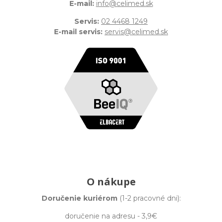
E-mail:
info@celimed.sk
Servis:
02 4468 1249
E-mail servis:
servis@celimed.sk
O nákupe
Doručenie kuriérom
(1-2 pracovné dni):
doručenie na adresu - 3,9€