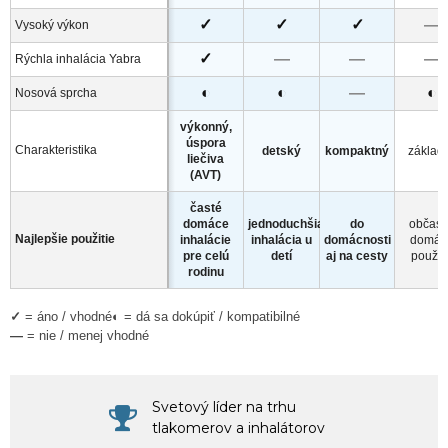
✓
✓
✓
—
Vysoký výkon
✓
—
—
—
Rýchla inhalácia Yabra
◐
◐
—
◐
Nosová sprcha
výkonný,
úspora
Charakteristika
detský
kompaktný
základ
liečiva
(AVT)
časté
domáce
jednoduchšia
do
občas
Najlepšie použitie
inhalácie
inhalácia u
domácnosti
domác
pre celú
detí
aj na cesty
použit
rodinu
✓
= áno / vhodné
◐
= dá sa dokúpiť / kompatibilné
—
= nie / menej vhodné
Svetový líder na trhu
tlakomerov a inhalátorov