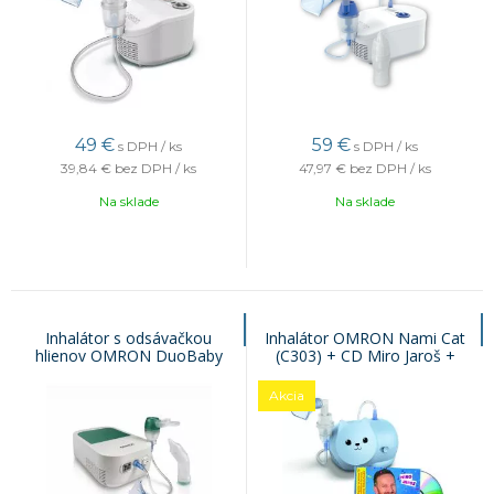
49
€
59
€
s DPH / ks
s DPH / ks
39,84 €
bez DPH / ks
47,97 €
bez DPH / ks
Na sklade
Na sklade
Inhalátor s odsávačkou
Inhalátor OMRON Nami Cat
hlienov OMRON DuoBaby
(C303) + CD Miro Jaroš +
(C301) + Vincentka
Vincentka
Akcia