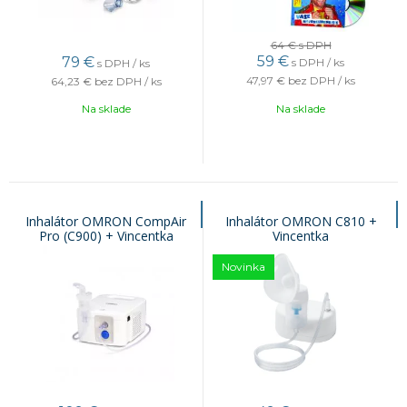
64 €
s DPH
59
€
79
€
s DPH / ks
s DPH / ks
47,97 €
bez DPH / ks
64,23 €
bez DPH / ks
Na sklade
Na sklade
Inhalátor OMRON CompAir
Inhalátor OMRON C810 +
Pro (C900) + Vincentka
Vincentka
Novinka