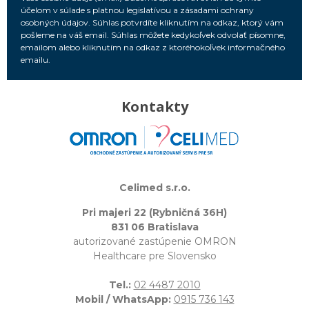
účelom v súlade s platnou legislatívou a zásadami ochrany
osobných údajov. Súhlas potvrdíte kliknutím na odkaz, ktorý vám
pošleme na váš email. Súhlas môžete kedykoľvek odvolať písomne,
emailom alebo kliknutím na odkaz z ktoréhokoľvek informačného
emailu.
Kontakty
Celimed s.r.o.
Pri majeri 22 (Rybničná 36H)
831 06 Bratislava
autorizované zastúpenie OMRON
Healthcare pre Slovensko
Tel.:
02 4487 2010
Mobil / WhatsApp:
0915 736 143