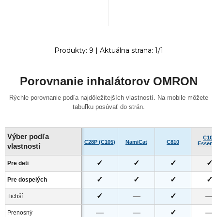
Produkty:
9
| Aktuálna strana:
1
/
1
Porovnanie inhalátorov OMRON
Rýchle porovnanie podľa najdôležitejších vlastností. Na mobile môžete
tabuľku posúvať do strán.
Výber podľa
C101
C28P (C105)
NamiCat
C810
Essenti
vlastností
✓
✓
✓
✓
Pre deti
✓
✓
✓
✓
Pre dospelých
✓
—
✓
—
Tichší
—
—
✓
—
Prenosný