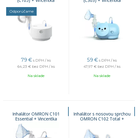
(C105) + Vincentka
(C303) + Vincentka
Odporúčame
79
€
59
€
s DPH / ks
s DPH / ks
64,23 €
bez DPH / ks
47,97 €
bez DPH / ks
Na sklade
Na sklade
Inhalátor OMRON C101
Inhalátor s nosovou sprchou
Essential + Vincentka
OMRON C102 Total +
Vincentka