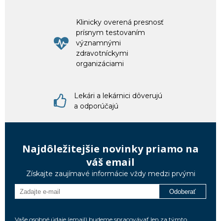
Klinicky overená presnosť
prísnym testovaním
významnými
zdravotníckymi
organizáciami
Lekári a lekárnici dôverujú
a odporúčajú
Najdôležitejšie novinky priamo na
váš email
Získajte zaujímavé informácie vždy medzi prvými
Odoberať
Vaše osobné údaje (email) budeme spracovávať len za týmto