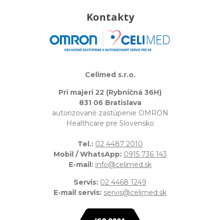
Kontakty
Celimed s.r.o.
Pri majeri 22 (Rybničná 36H)
831 06 Bratislava
autorizované zastúpenie OMRON
Healthcare pre Slovensko
Tel.:
02 4487 2010
Mobil / WhatsApp:
0915 736 143
E-mail:
info@celimed.sk
Servis:
02 4468 1249
E-mail servis:
servis@celimed.sk