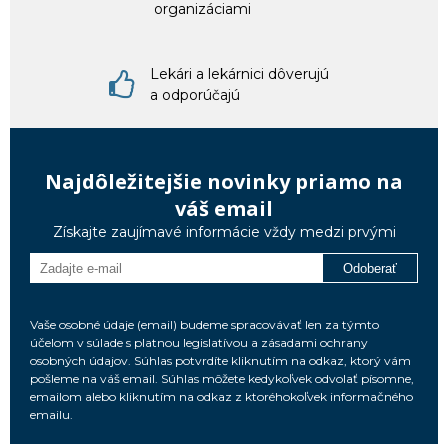
organizáciami
Lekári a lekárnici dôverujú
a odporúčajú
Najdôležitejšie novinky priamo na
váš email
Získajte zaujímavé informácie vždy medzi prvými
Odoberať
Vaše osobné údaje (email) budeme spracovávať len za týmto
účelom v súlade s platnou legislatívou a zásadami ochrany
osobných údajov. Súhlas potvrdíte kliknutím na odkaz, ktorý vám
pošleme na váš email. Súhlas môžete kedykoľvek odvolať písomne,
emailom alebo kliknutím na odkaz z ktoréhokoľvek informačného
emailu.