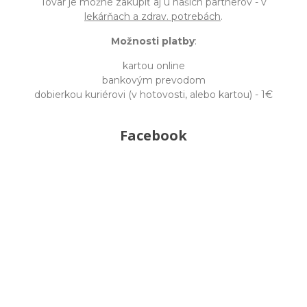
Tovar je možné zakúpiť aj u našich partnerov - v
lekárňach a zdrav. potrebách
.
Možnosti platby
:
kartou online
bankovým prevodom
dobierkou kuriérovi (v hotovosti, alebo kartou) - 1€
Facebook