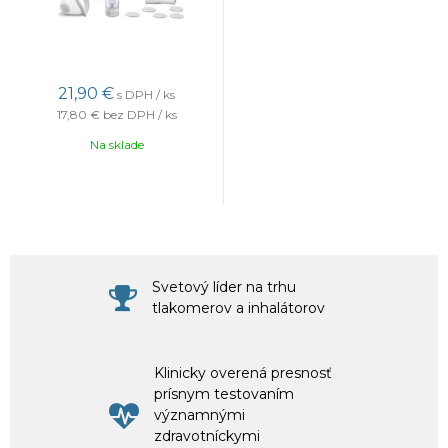
21,90 €
s DPH / ks
17,80 €
bez DPH / ks
Na sklade
Svetový líder na trhu
tlakomerov a inhalátorov
Klinicky overená presnosť
prísnym testovaním
významnými
zdravotníckymi