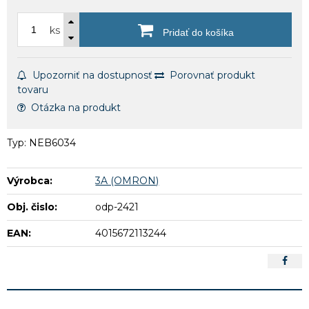
ks
Pridať do košíka
Upozorniť na dostupnosť
Porovnať produkt
tovaru
Otázka na produkt
Typ: NEB6034
Výrobca:
3A (OMRON)
Obj. čislo:
odp-2421
EAN:
4015672113244