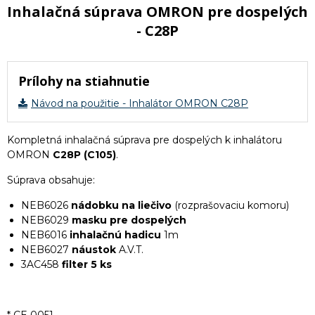
Inhalačná súprava OMRON pre dospelých
- C28P
Prílohy na stiahnutie
Návod na použitie - Inhalátor OMRON C28P
Kompletná inhalačná súprava pre dospelých k inhalátoru
OMRON
C28P (C105)
.
Súprava obsahuje:
NEB6026
nádobku na liečivo
(rozprašovaciu komoru)
NEB6029
masku pre dospelých
NEB6016
inhalačnú hadicu
1m
NEB6027
náustok
A.V.T.
3AC458
filter 5 ks