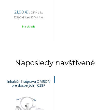
21,90
€
s DPH / ks
17,80 €
bez DPH / ks
Na sklade
Naposledy navštívené
Inhalačná súprava OMRON
pre dospelých - C28P