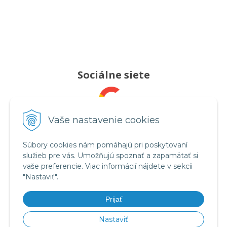
Sociálne siete
Pridajte nám recenziu
Vaše nastavenie cookies
Súbory cookies nám pomáhajú pri poskytovaní
služieb pre vás. Umožňujú spoznať a zapamätať si
Sledujte nás
vaše preferencie. Viac informácií nájdete v sekcii
"Nastaviť".
Prijať
Videá na YouTube
Nastaviť