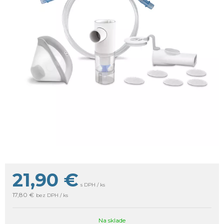
21,90
€
s DPH / ks
17,80 €
bez DPH / ks
Na sklade