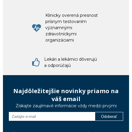
Klinicky overená presnosť
prísnym testovaním
významnými
zdravotníckymi
organizáciami
Lekári a lekárnici dôverujú
a odporúčajú
Najdôležitejšie novinky priamo na
váš email
Získajte zaujímavé informácie vždy medzi prvými
Odoberať