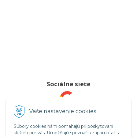
Sociálne siete
Pridajte nám recenziu
Vaše nastavenie cookies
Súbory cookies nám pomáhajú pri poskytovaní
služieb pre vás. Umožňujú spoznať a zapamätať si