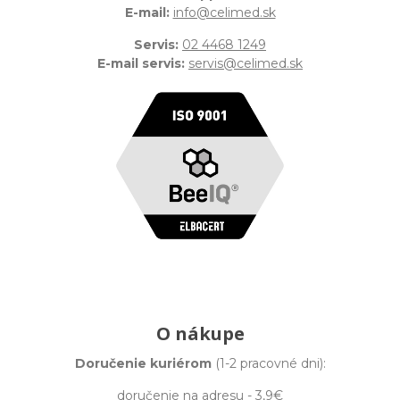
E-mail:
info@celimed.sk
Servis:
02 4468 1249
E-mail servis:
servis@celimed.sk
O nákupe
Doručenie kuriérom
(1-2 pracovné dni):
doručenie na adresu - 3,9€