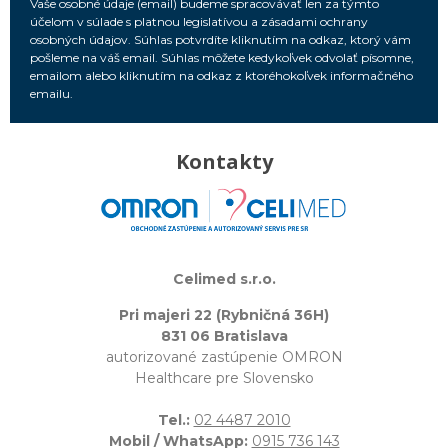
Vaše osobné údaje (email) budeme spracovávať len za týmto
účelom v súlade s platnou legislatívou a zásadami ochrany
osobných údajov. Súhlas potvrdíte kliknutím na odkaz, ktorý vám
pošleme na váš email. Súhlas môžete kedykoľvek odvolať písomne,
emailom alebo kliknutím na odkaz z ktoréhokoľvek informačného
emailu.
Kontakty
Celimed s.r.o.
Pri majeri 22 (Rybničná 36H)
831 06 Bratislava
autorizované zastúpenie OMRON
Healthcare pre Slovensko
Tel.:
02 4487 2010
Mobil / WhatsApp:
0915 736 143