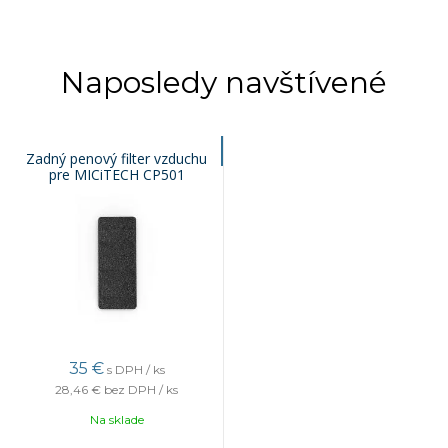
Naposledy navštívené
Zadný penový filter vzduchu
pre MICiTECH CP501
35 €
s DPH / ks
28,46 €
bez DPH / ks
Na sklade