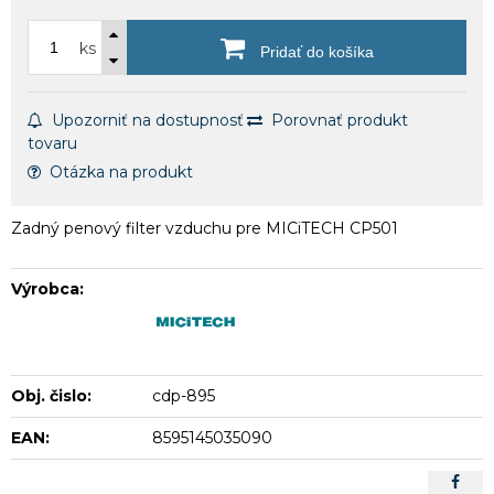
ks
Pridať do košíka
Upozorniť na dostupnosť
Porovnať produkt
tovaru
Otázka na produkt
Zadný penový filter vzduchu pre MICiTECH CP501
Výrobca:
Obj. čislo:
cdp-895
EAN:
8595145035090