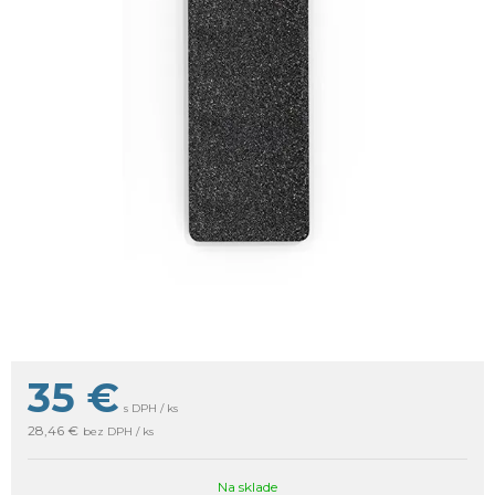
35
€
s DPH / ks
28,46 €
bez DPH / ks
Na sklade