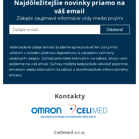
Najdôležitejšie novinky priamo na
váš email
Získajte zaujímavé informácie vždy medzi prvými
Odoberať
Vaše osobné údaje (email) budeme spracovávať len za týmto
účelom v súlade s platnou legislatívou a zásadami ochrany
osobných údajov. Súhlas potvrdíte kliknutím na odkaz, ktorý vám
pošleme na váš email. Súhlas môžete kedykoľvek odvolať písomne,
emailom alebo kliknutím na odkaz z ktoréhokoľvek informačného
emailu.
Kontakty
Celimed s.r.o.