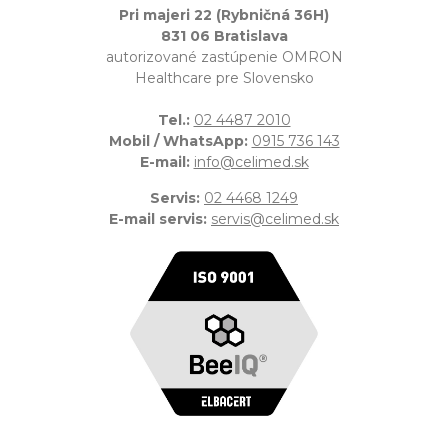
Pri majeri 22 (Rybničná 36H)
831 06 Bratislava
autorizované zastúpenie OMRON
Healthcare pre Slovensko
Tel.:
02 4487 2010
Mobil / WhatsApp:
0915 736 143
E-mail:
info@celimed.sk
Servis:
02 4468 1249
E-mail servis:
servis@celimed.sk