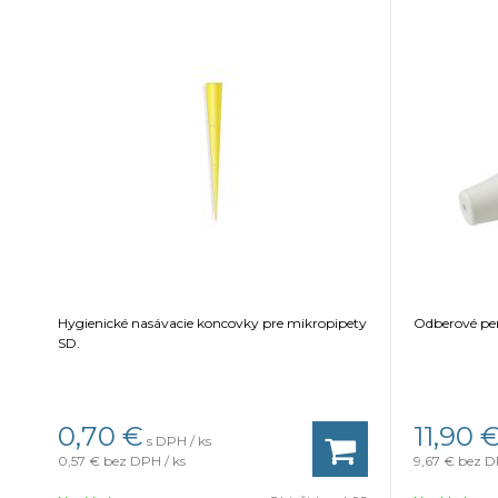
Hygienické nasávacie koncovky pre mikropipety
Odberové per
SD.
0,70
€
11,90
s DPH / ks
0,57 €
bez DPH / ks
9,67 €
bez D