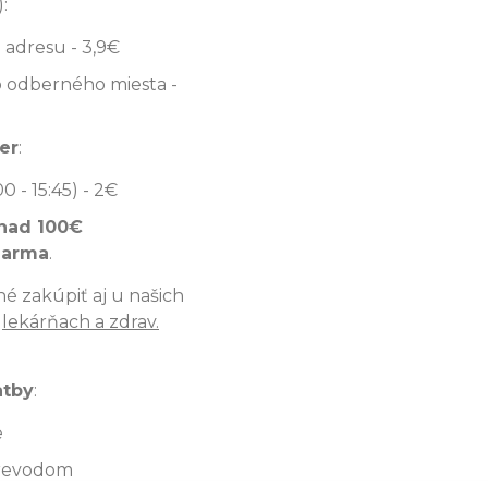
:
 adresu - 3,9€
 odberného miesta -
er
:
00 - 15:45) - 2€
nad 100€
darma
.
é zakúpiť aj u našich
v
lekárňach a zdrav.
atby
:
e
revodom