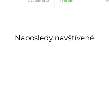
Obj. čislo:
sd-35
Na sklade
Ob
Naposledy navštívené