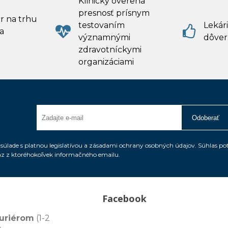
Klinicky overená
presnosť prísnym
r na trhu
testovaním
Lekári
a
významnými
dôver
zdravotníckymi
organizáciami
Odoberať
úlade s platnou legislatívou a zásadami ochrany osobných údajov. Súhlas po
az z ktoréhokoľvek informačného emailu.
Facebook
uriérom
(1-2