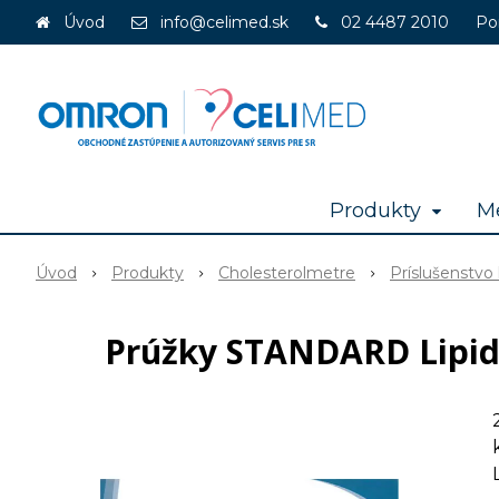
Úvod
info@celimed.sk
02 4487 2010
Po
Produkty
Me
Úvod
Produkty
Cholesterolmetre
Príslušenstvo
Prúžky STANDARD LipidoC