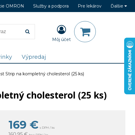
cie OMRON
Služby a podpora
Pre lekárov
Ďalšie
Môj účet
inky
Výpredaj
 Strip na kompletný cholesterol (25 ks)
etný cholesterol (25 ks)
169
€
s DPH / ks
160,95 €
bez DPH / ks