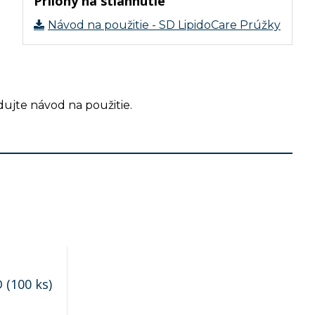
Prílohy na stiahnutie
Návod na použitie - SD LipidoCare Prúžky
ujte návod na použitie.
 (100 ks)