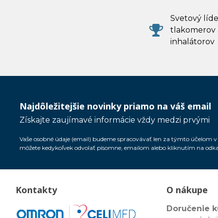
Svetový líde
tlakomerov 
inhalátorov
Najdôležitejšie novinky priamo na váš email
Získajte zaujímavé informácie vždy medzi prvými
Vaše osobné údaje (email) budeme spracovávať len za týmto účelom v s
môžete kedykoľvek odvolať písomne, emailom alebo kliknutím na odk
Kontakty
O nákupe
Doručenie k