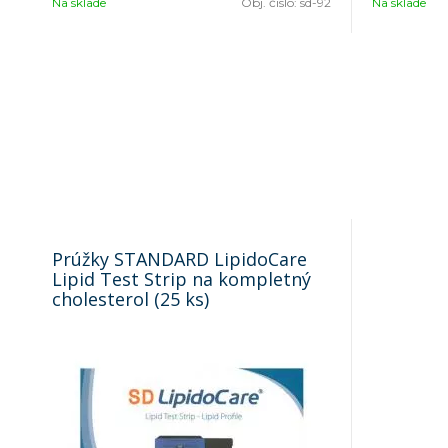
Na sklade
Obj. čislo:
sd-92
Na sklade
Prúžky STANDARD LipidoCare
Lipid Test Strip na kompletný
cholesterol (25 ks)