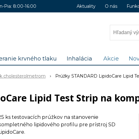
n-Pia: 8:00-16:00
Aktuality
O nás
Funk
ranie krvného tlaku
Inhalácia
Akcie
Nov
 k cholesterolmetrom
Prúžky STANDARD LipidoCare Lipid Test
are Lipid Test Strip na kompl
25 ks testovacích prúžkov na stanovenie
kompletného lipidového profilu pre prístroj SD
LipidoCare.