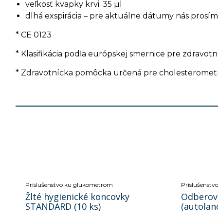
veľkosť kvapky krvi: 35 µl
dlhá exspirácia – pre aktuálne dátumy nás prosí
* CE 0123
* Klasifikácia podľa európskej smernice pre zdravo
* Zdravotnícka pomôcka určená pre cholesterometre
Príslušenstvo ku glukometrom
Príslušenst
Žlté hygienické koncovky
Odberov
STANDARD (10 ks)
(autolan