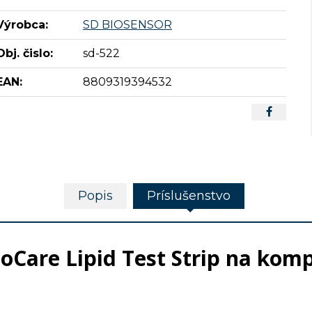
Výrobca:
SD BIOSENSOR
Obj. čislo:
sd-522
EAN:
8809319394532
Popis
Príslušenstvo
are Lipid Test Strip na kompl