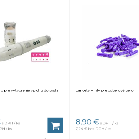
o pre vytvorenie vpichu do prsta
Lancety – ihly pre odberové pero
€
8,90
€
s DPH / ks
s DPH / ks
PH / ks
7,24 €
bez DPH / ks