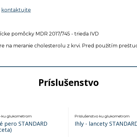
m
kontaktujte
tnícke pomôcky MDR 2017/745 - trieda IVD
 na meranie cholesterolu z krvi. Pred použitím preštud
Príslušenstvo
vo ku glukometrom
Príslušenstvo ku glukometrom
é pero STANDARD
Ihly - lancety STANDARD
ceta)