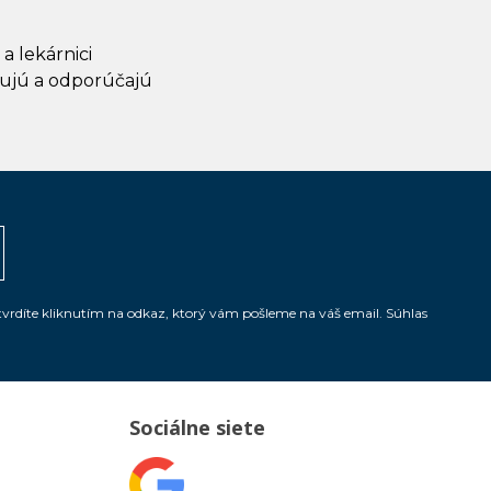
 a lekárnici
ujú a odporúčajú
tvrdíte kliknutím na odkaz, ktorý vám pošleme na váš email. Súhlas
Sociálne siete