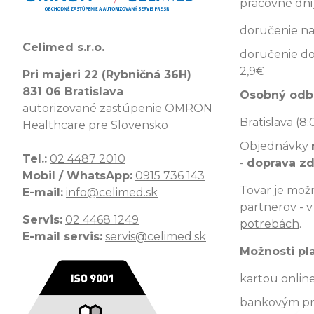
pracovné dni)
doručenie na
Celimed s.r.o.
doručenie do
2,9€
Pri majeri 22 (Rybničná 36H)
831 06 Bratislava
Osobný odb
autorizované zastúpenie OMRON
Bratislava (8:
Healthcare pre Slovensko
Objednávky
Tel.:
02 4487 2010
-
doprava z
Mobil / WhatsApp:
0915 736 143
Tovar je možn
E-mail:
info@celimed.sk
partnerov - 
Servis:
02 4468 1249
potrebách
.
E-mail servis:
servis@celimed.sk
Možnosti pl
kartou onlin
bankovým p