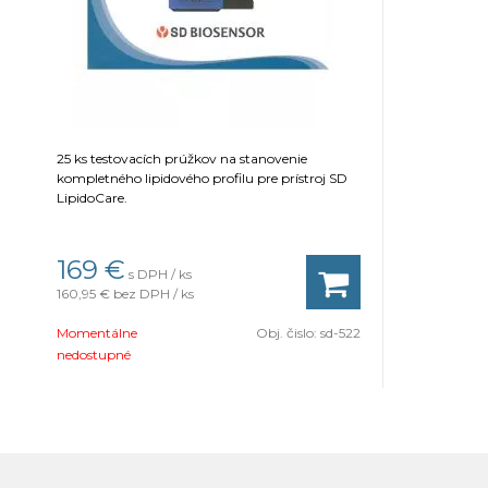
25 ks testovacích prúžkov na stanovenie
kompletného lipidového profilu pre prístroj SD
LipidoCare.
169 €
s DPH / ks
160,95 €
bez DPH / ks
Momentálne
Obj. čislo:
sd-522
nedostupné