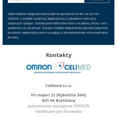
Vaše osobné údaje (email) budeme spracovávať len za týmto
účelom v súlade s platnou legislatívou a zásadami ochrany
osobných údajov. Súhlas potvrdíte kliknutím na odkaz, ktorý vám
pošleme na váš email. Súhlas môžete kedykoľvek odvolať písomne,
emailom alebo kliknutím na odkaz z ktoréhokoľvek informačného
emailu.
Kontakty
Celimed s.r.o.
Pri majeri 22 (Rybničná 36H)
831 06 Bratislava
autorizované zastúpenie OMRON
Healthcare pre Slovensko