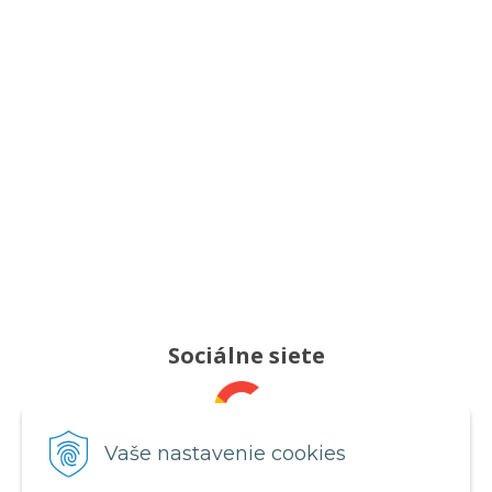
Sociálne siete
Pridajte nám recenziu
Vaše nastavenie cookies