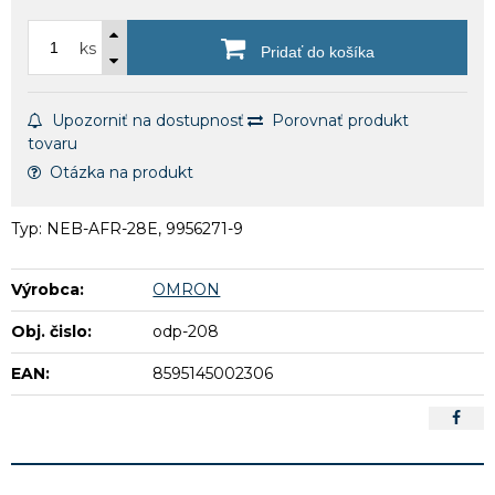
ks
Pridať do košíka
Upozorniť na dostupnosť
Porovnať produkt
tovaru
Otázka na produkt
Typ: NEB-AFR-28E, 9956271-9
Výrobca:
OMRON
Obj. čislo:
odp-208
EAN:
8595145002306