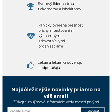
Svetový líder na trhu
tlakomerov a inhalátorov
Klinicky overená presnosť
prísnym testovaním
významnými
zdravotníckymi
organizáciami
Lekári a lekárnici dôverujú
a odporúčajú
Najdôležitejšie novinky priamo na
váš email
Získajte zaujímavé informácie vždy medzi prvými
Odoberať