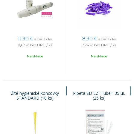
11,90
€
8,90
€
s DPH / ks
s DPH / ks
9,67 €
bez DPH / ks
7,24 €
bez DPH / ks
Na sklade
Na sklade
Žlté hygienické koncovky
Pipeta SD EZI Tube+ 35 µL
STANDARD (10 ks)
(25 ks)