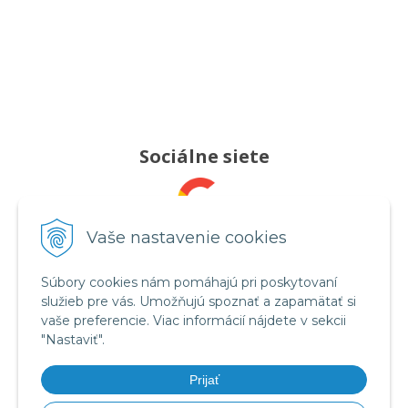
Sociálne siete
Pridajte nám recenziu
Vaše nastavenie cookies
Súbory cookies nám pomáhajú pri poskytovaní
služieb pre vás. Umožňujú spoznať a zapamätať si
Sledujte nás
vaše preferencie. Viac informácií nájdete v sekcii
"Nastaviť".
Prijať
Videá na YouTube