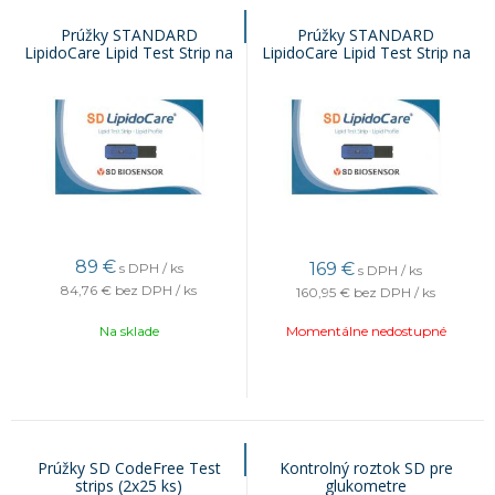
Prúžky STANDARD
Prúžky STANDARD
LipidoCare Lipid Test Strip na
LipidoCare Lipid Test Strip na
kompletný cholesterol (10 ks)
kompletný cholesterol (25 ks)
89
€
169
€
s DPH / ks
s DPH / ks
84,76 €
bez DPH / ks
160,95 €
bez DPH / ks
Na sklade
Momentálne nedostupné
Prúžky SD CodeFree Test
Kontrolný roztok SD pre
strips (2x25 ks)
glukometre