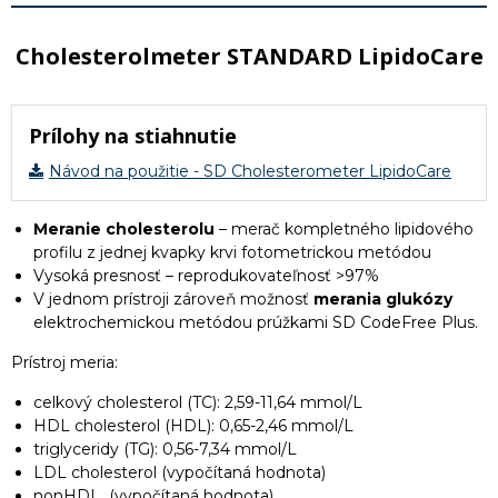
Cholesterolmeter STANDARD LipidoCare
Prílohy na stiahnutie
Návod na použitie - SD Cholesterometer LipidoCare
Meranie cholesterolu
– merač kompletného lipidového
profilu z jednej kvapky krvi fotometrickou metódou
Vysoká presnosť – reprodukovateľnosť >97%
V jednom prístroji zároveň možnosť
merania glukózy
elektrochemickou metódou prúžkami SD CodeFree Plus.
Prístroj meria:
celkový cholesterol (TC): 2,59-11,64 mmol/L
HDL cholesterol (HDL): 0,65-2,46 mmol/L
triglyceridy (TG): 0,56-7,34 mmol/L
LDL cholesterol (vypočítaná hodnota)
nonHDL (vypočítaná hodnota)