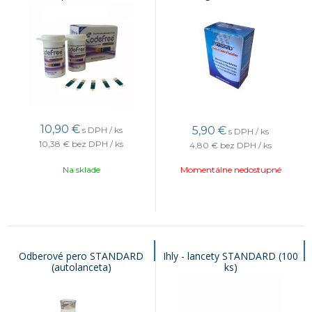
10,90
€
5,90
€
s DPH / ks
s DPH / ks
10,38 €
bez DPH / ks
4,80 €
bez DPH / ks
Na sklade
Momentálne nedostupné
Odberové pero STANDARD
Ihly - lancety STANDARD (100
(autolanceta)
ks)