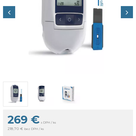
269
€
s DPH / ks
218,70 €
bez DPH / ks