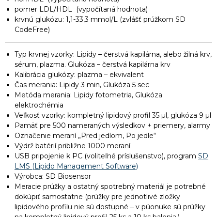
pomer LDL/HDL (vypočítaná hodnota)
krvnú glukózu: 1,1-33,3 mmol/L (zvlášť prúžkom SD
CodeFree)
Typ krvnej vzorky: Lipidy – čerstvá kapilárna, alebo žilná krv,
sérum, plazma. Glukóza – čerstvá kapilárna krv
Kalibrácia glukózy: plazma – ekvivalent
Čas merania: Lipidy 3 min, Glukóza 5 sec
Metóda merania: Lipidy fotometria, Glukóza
elektrochémia
Veľkosť vzorky: kompletný lipidový profil 35 µl, glukóza 9 µl
Pamäť pre 500 nameraných výsledkov + priemery, alarmy
Označenie meraní „Pred jedlom, Po jedle“
Výdrž batérií približne 1000 meraní
USB pripojenie k PC (voliteľné príslušenstvo), program
SD
LMS (Lipido Management Software)
Výrobca: SD Biosensor
Meracie prúžky a ostatný spotrebný materiál je potrebné
dokúpiť samostatne (prúžky pre jednotlivé zložky
lipidového profilu nie sú dostupné – v púonuke sú prúžky
na kompletný lipidový profil 25 ks a 10 ks balenia.)