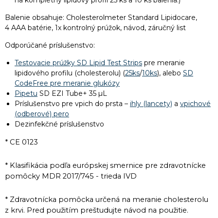
Balenie obsahuje: Cholesterolmeter Standard Lipidocare,
4 AAA batérie, 1x kontrolný prúžok, návod, záručný list
Odporúčané príslušenstvo:
Testovacie prúžky SD Lipid Test Strips
pre meranie
lipidového profilu (cholesterolu) (
25ks
/
10ks
), alebo
SD
CodeFree pre meranie glukózy
Pipetu
SD EZI Tube+ 35 µL
Príslušenstvo pre vpich do prsta –
ihly (lancety)
a
vpichové
(odberové) pero
Dezinfekčné príslušenstvo
* CE 0123
* Klasifikácia podľa európskej smernice pre zdravotnícke
pomôcky MDR 2017/745 - trieda IVD
* Zdravotnícka pomôcka určená na meranie cholesterolu
z krvi. Pred použitím preštudujte návod na použitie.