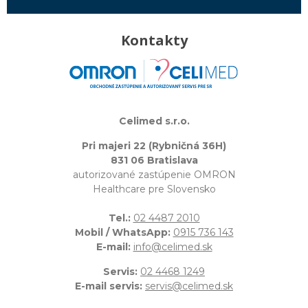
Kontakty
Celimed s.r.o.
Pri majeri 22 (Rybničná 36H)
831 06 Bratislava
autorizované zastúpenie OMRON
Healthcare pre Slovensko
Tel.:
02 4487 2010
Mobil / WhatsApp:
0915 736 143
E-mail:
info@celimed.sk
Servis:
02 4468 1249
E-mail servis:
servis@celimed.sk