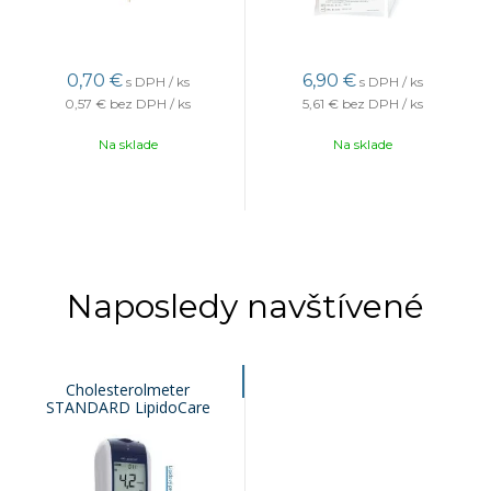
0,70
€
6,90
€
s DPH / ks
s DPH / ks
0,57 €
bez DPH / ks
5,61 €
bez DPH / ks
Na sklade
Na sklade
Naposledy navštívené
Cholesterolmeter
STANDARD LipidoCare