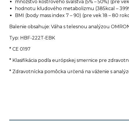
množstvo kostrového svalstva (5% – 50%) (pre vek
hodnotu kľudového metabolizmu (385kcal – 3999k
BMI (body mass index 7 – 90) (pre vek 18 – 80 rok
Balenie obsahuje: Váha s telesnou analýzou OMRON V
Typ: HBF-222T-EBK
* CE 0197
* Klasifikácia podľa európskej smernice pre zdravot
* Zdravotnícka pomôcka určená na váženie s analýzo