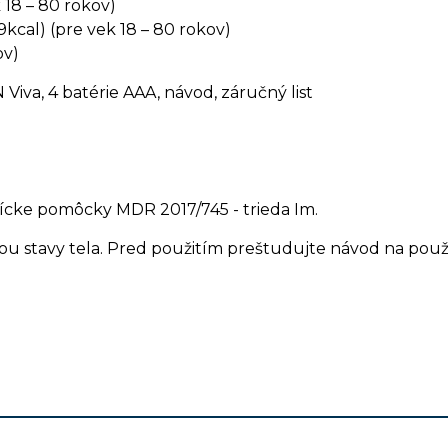
 18 – 80 rokov)
cal) (pre vek 18 – 80 rokov)
ov)
iva, 4 batérie AAA, návod, záručný list
nícke pomôcky MDR 2017/745 - trieda Im.
u stavy tela. Pred použitím preštudujte návod na použi