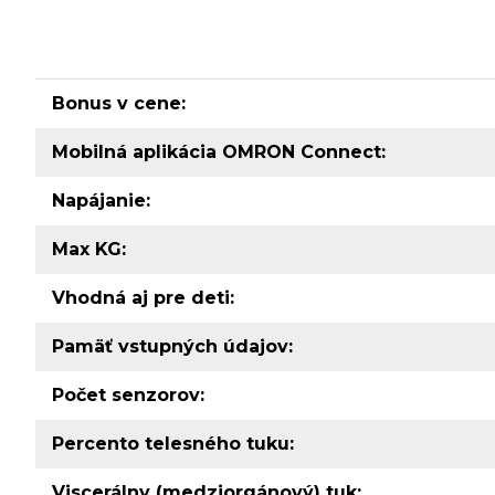
Bonus v cene:
Mobilná aplikácia OMRON Connect:
Napájanie:
Max KG:
Vhodná aj pre deti:
Pamäť vstupných údajov:
Počet senzorov:
Percento telesného tuku:
Viscerálny (medziorgánový) tuk: