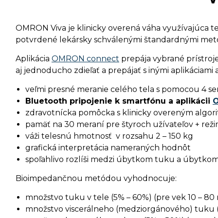
OMRON Viva je klinicky overená váha využívajúca te
potvrdené lekársky schválenými štandardnými met
Aplikácia
OMRON connect
prepája vybrané prístro
aj jednoducho zdieľať a prepájať s inými aplikáciami 
veľmi presné meranie celého tela s pomocou 4 se
Bluetooth pripojenie k smartfónu a aplikácii
O
zdravotnícka pomôcka s klinicky overeným algo
pamäť na 30 meraní pre štyroch užívateľov + rež
váži telesnú hmotnosť v rozsahu 2 – 150 kg
grafická interpretácia nameraných hodnôt
spoľahlivo rozlíši medzi úbytkom tuku a úbytkom
Bioimpedančnou metódou vyhodnocuje:
množstvo tuku v tele (5% – 60%) (pre vek 10 – 80
množstvo viscerálneho (medziorgánového) tuku (v