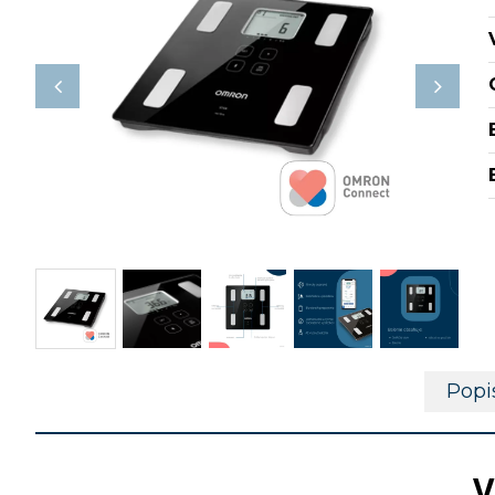
Popi
V