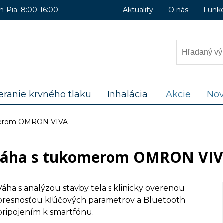
n-Pia: 8:00-16:00
Aktuality
O nás
Funk
ranie krvného tlaku
Inhalácia
Akcie
Nov
merom OMRON VIVA
áha s tukomerom OMRON VI
Váha s analýzou stavby tela s klinicky overenou
presnosťou kľúčových parametrov a Bluetooth
pripojením k smartfónu.