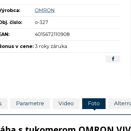
Výrobca:
OMRON
Obj. čislo:
o-327
EAN:
4015672110908
Bonus v cene:
3 roky záruka
s
Parametre
Video
Foto
Altern
áha s tukomerom OMRON VI