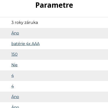
Parametre
3 roky záruka
Áno
batérie 4x AAA
150
Nie
4
4
Áno
Áno