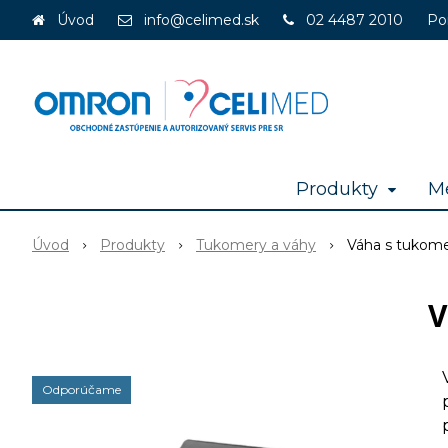
Úvod
info@celimed.sk
02 4487 2010
Po
Produkty
Me
Úvod
Produkty
Tukomery a váhy
Váha s tuko
V
Odporúčame