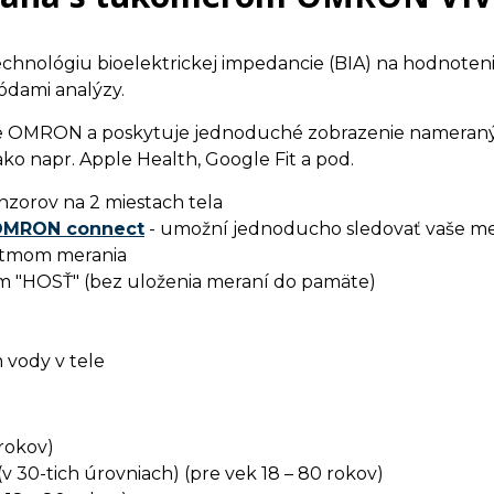
chnológiu bioelektrickej impedancie (BIA) na hodnoteni
ódami analýzy.
je OMRON a poskytuje jednoduché zobrazenie nameraných
ako napr. Apple Health, Google Fit a pod.
nzorov na 2 miestach tela
MRON connect
- umožní jednoducho sledovať vaše me
ritmom merania
im "HOSŤ" (bez uloženia meraní do pamäte)
 vody v tele
 rokov)
 30-tich úrovniach) (pre vek 18 – 80 rokov)