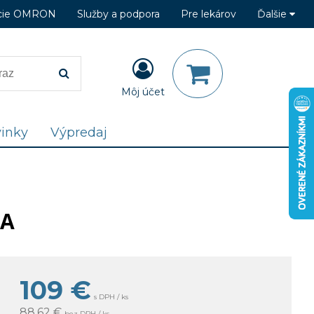
cie OMRON
Služby a podpora
Pre lekárov
Ďalšie
Môj účet
inky
Výpredaj
VA
109
€
s DPH / ks
88,62 €
bez DPH / ks