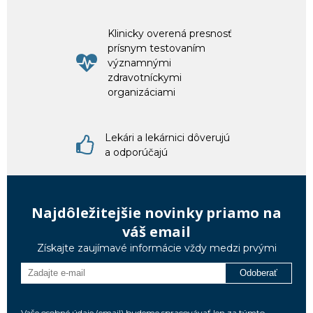
Klinicky overená presnosť
prísnym testovaním
významnými
zdravotníckymi
organizáciami
Lekári a lekárnici dôverujú
a odporúčajú
Najdôležitejšie novinky priamo na
váš email
Získajte zaujímavé informácie vždy medzi prvými
Odoberať
Vaše osobné údaje (email) budeme spracovávať len za týmto