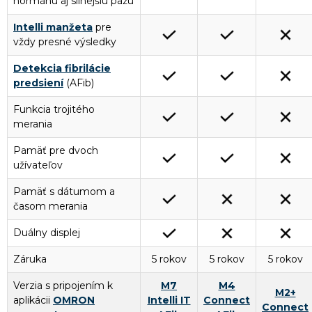
normánu aj silnejšiu pažu
Intelli manžeta
pre
vždy presné výsledky
Detekcia fibrilácie
predsiení
(AFib)
Funkcia trojitého
merania
Pamäť pre dvoch
užívateľov
Pamäť s dátumom a
časom merania
Duálny displej
Záruka
5 rokov
5 rokov
5 rokov
Verzia s pripojením k
M7
M4
M2+
aplikácii
OMRON
Intelli IT
Connect
Connect