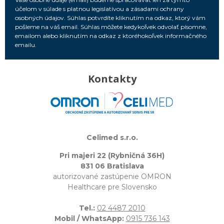
účelom v súlade s platnou legislatívou a zásadami ochrany
osobných údajov. Súhlas potvrdíte kliknutím na odkaz, ktorý vám
pošleme na váš email. Súhlas môžete kedykoľvek odvolať písomne,
emailom alebo kliknutím na odkaz z ktoréhokoľvek informačného
emailu.
Kontakty
Celimed s.r.o.
Pri majeri 22 (Rybničná 36H)
831 06 Bratislava
autorizované zastúpenie OMRON
Healthcare pre Slovensko
Tel.:
02 4487 2010
Mobil / WhatsApp:
0915 736 143