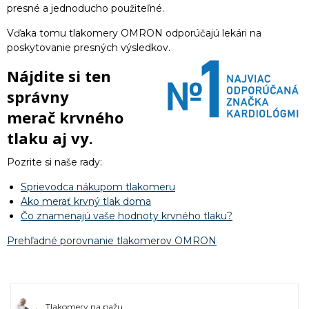
presné a jednoducho použiteľné.
Vďaka tomu tlakomery OMRON odporúčajú lekári na
poskytovanie presných výsledkov.
Nájdite si ten
správny
merač krvného
tlaku aj vy.
Pozrite si naše rady:
Sprievodca nákupom tlakomeru
Ako merať krvný tlak doma
Čo znamenajú vaše hodnoty krvného tlaku?
Prehľadné porovnanie tlakomerov OMRON
Tlakomery na pažu