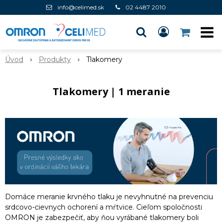
info@celimed.sk
02 4487 2010
Úvod
Produkty
Tlakomery
Tlakomery | 1 meranie
Domáce meranie krvného tlaku je nevyhnutné na prevenciu
srdcovo-cievnych ochorení a mŕtvice. Cieľom spoločnosti
OMRON je zabezpečiť, aby ňou vyrábané tlakomery boli