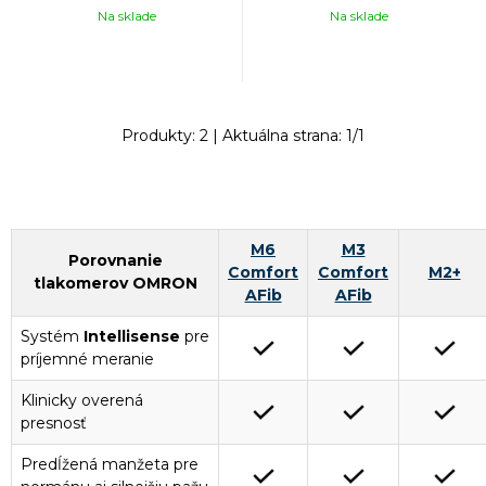
Na sklade
Na sklade
Produkty:
2
| Aktuálna strana:
1
/
1
M6
M3
Porovnanie
Comfort
Comfort
M2+
tlakomerov OMRON
AFib
AFib
Systém
Intellisense
pre
príjemné meranie
Klinicky overená
presnosť
Predĺžená manžeta pre