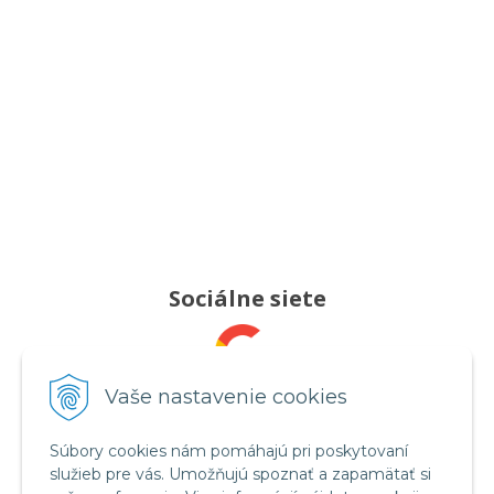
Sociálne siete
Pridajte nám recenziu
Vaše nastavenie cookies
Súbory cookies nám pomáhajú pri poskytovaní
služieb pre vás. Umožňujú spoznať a zapamätať si
Sledujte nás