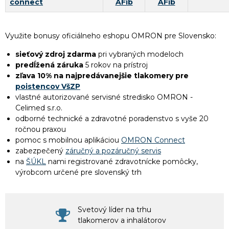
connect
AFib
AFib
Využite bonusy oficiálneho eshopu OMRON pre Slovensko:
sieťový zdroj zdarma
pri vybraných modeloch
predĺžená záruka
5 rokov na prístroj
zľava 10% na najpredávanejšie tlakomery pre
poistencov VšZP
vlastné autorizované servisné stredisko OMRON -
Celimed s.r.o.
odborné technické a zdravotné poradenstvo s vyše 20
ročnou praxou
pomoc s mobilnou aplikáciou
OMRON Connect
zabezpečený
záručný a pozáručný servis
na
ŠÚKL
nami registrované zdravotnícke pomôcky,
výrobcom určené pre slovenský trh
Svetový líder na trhu
tlakomerov a inhalátorov