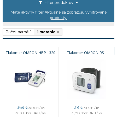
Filter produktov
Máte aktívny filter
Aktuálne sa zobrazujú vyfiltrované
produkty.
Počet pamätí:
1 meranie
Tlakomer OMRON HBP 1320
Tlakomer OMRON RS1
369
€
39
€
s DPH / ks
s DPH / ks
300 €
bez DPH / ks
31,71 €
bez DPH / ks