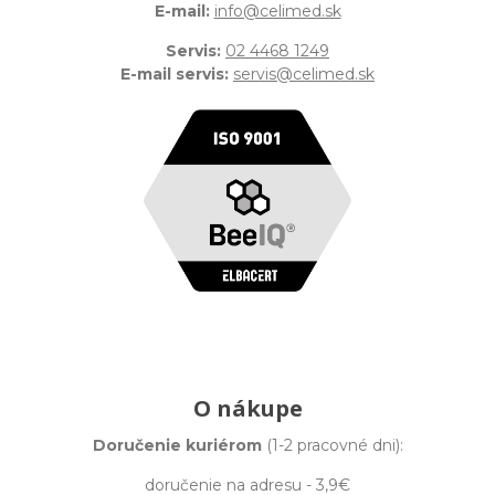
E-mail:
info@celimed.sk
Servis:
02 4468 1249
E-mail servis:
servis@celimed.sk
O nákupe
Doručenie kuriérom
(1-2 pracovné dni):
doručenie na adresu - 3,9€