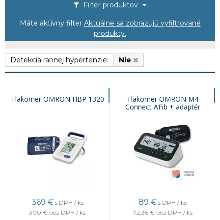
Filter produktov
Máte aktívny filter
Aktuálne sa zobrazujú vyfiltrované
produkty.
Detekcia rannej hypertenzie:
Nie
Tlakomer OMRON HBP 1320
Tlakomer OMRON M4
Connect AFib + adaptér
369
€
89
€
s DPH / ks
s DPH / ks
300 €
bez DPH / ks
72,36 €
bez DPH / ks