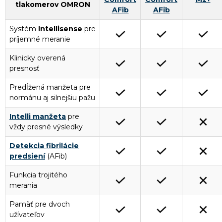
tlakomerov OMRON
AFib
AFib
Systém
Intellisense
pre
príjemné meranie
Klinicky overená
presnosť
Predĺžená manžeta pre
normánu aj silnejšiu pažu
Intelli manžeta
pre
vždy presné výsledky
Detekcia fibrilácie
predsiení
(AFib)
Funkcia trojitého
merania
Pamäť pre dvoch
užívateľov