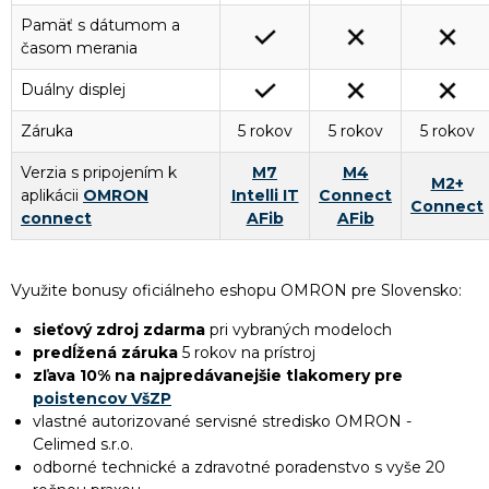
Pamäť s dátumom a
časom merania
Duálny displej
Záruka
5 rokov
5 rokov
5 rokov
Verzia s pripojením k
M7
M4
M2+
aplikácii
OMRON
Intelli IT
Connect
Connect
connect
AFib
AFib
Využite bonusy oficiálneho eshopu OMRON pre Slovensko:
sieťový zdroj zdarma
pri vybraných modeloch
predĺžená záruka
5 rokov na prístroj
zľava 10% na najpredávanejšie tlakomery pre
poistencov VšZP
vlastné autorizované servisné stredisko OMRON -
Celimed s.r.o.
odborné technické a zdravotné poradenstvo s vyše 20