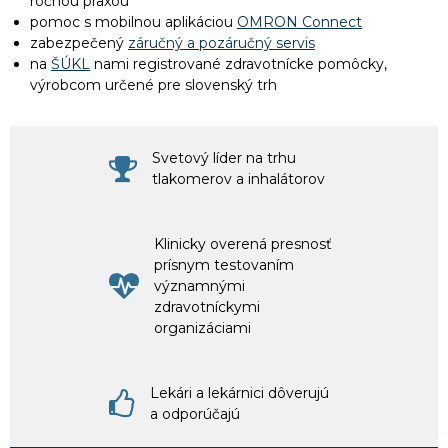
ročnou praxou
pomoc s mobilnou aplikáciou
OMRON Connect
zabezpečený
záručný a pozáručný servis
na
ŠÚKL
nami registrované zdravotnícke pomôcky,
výrobcom určené pre slovenský trh
Svetový líder na trhu
tlakomerov a inhalátorov
Klinicky overená presnosť
prísnym testovaním
významnými
zdravotníckymi
organizáciami
Lekári a lekárnici dôverujú
a odporúčajú