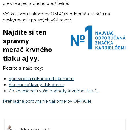
presné a jednoducho použiteľné.
Vďaka tomu tlakomery OMRON odporúčajú lekári na
poskytovanie presných výsledkov.
Nájdite si ten
správny
merač krvného
tlaku aj vy.
Pozrite si naše rady:
Sprievodca nákupom tlakomeru
Ako merať krvný tlak doma
Čo znamenajú vaše hodnoty krvného tlaku?
Prehľadné porovnanie tlakomerov OMRON
Tlakomery na pažu