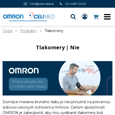
info@celimed.sk
02 4487 2010
Úvod
Produkty
Tlakomery
Tlakomery | Nie
Domáce meranie krvného tlaku je nevyhnutné na prevenciu
srdcovo-cievnych ochorení a mŕtvice. Cieľom spoločnosti
OMRON je zabezpečiť, aby ňou vyrábané tlakomery boli