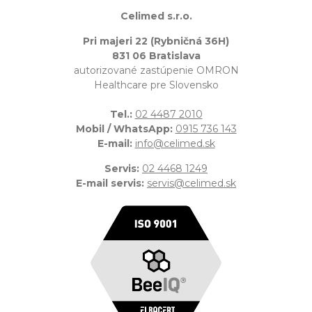
Celimed s.r.o.
Pri majeri 22 (Rybničná 36H)
831 06 Bratislava
autorizované zastúpenie OMRON
Healthcare pre Slovensko
Tel.:
02 4487 2010
Mobil / WhatsApp:
0915 736 143
E-mail:
info@celimed.sk
Servis:
02 4468 1249
E-mail servis:
servis@celimed.sk