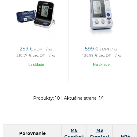
259
€
599
€
s DPH / ks
s DPH / ks
210,57 €
bez DPH / ks
486,99 €
bez DPH / ks
Na sklade
Na sklade
Produkty:
10
| Aktuálna strana:
1
/
1
M6
M3
Porovnanie
Comfort
Comfort
M2+