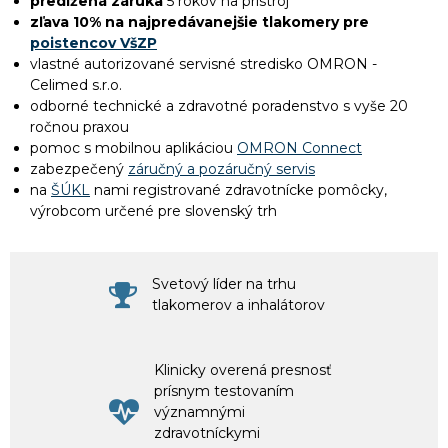
predĺžená záruka
5 rokov na prístroj
zľava 10% na najpredávanejšie tlakomery pre
poistencov VšZP
vlastné autorizované servisné stredisko OMRON -
Celimed s.r.o.
odborné technické a zdravotné poradenstvo s vyše 20
ročnou praxou
pomoc s mobilnou aplikáciou
OMRON Connect
zabezpečený
záručný a pozáručný servis
na
ŠÚKL
nami registrované zdravotnícke pomôcky,
výrobcom určené pre slovenský trh
Svetový líder na trhu
tlakomerov a inhalátorov
Klinicky overená presnosť
prísnym testovaním
významnými
zdravotníckymi