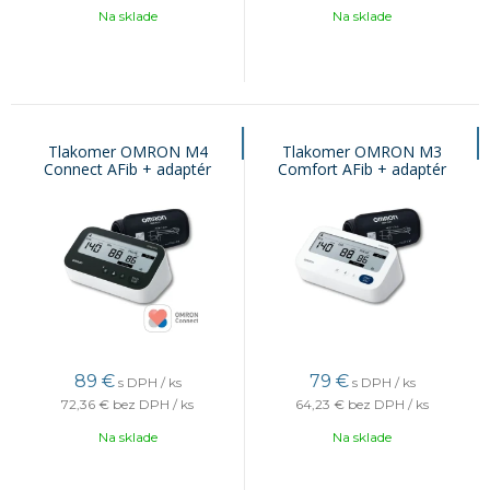
Na sklade
Na sklade
Tlakomer OMRON M4
Tlakomer OMRON M3
Connect AFib + adaptér
Comfort AFib + adaptér
89
€
79
€
s DPH / ks
s DPH / ks
72,36 €
bez DPH / ks
64,23 €
bez DPH / ks
Na sklade
Na sklade