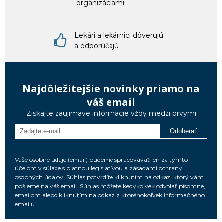
organizáciami
Lekári a lekárnici dôverujú
a odporúčajú
Najdôležitejšie novinky priamo na
váš email
Získajte zaujímavé informácie vždy medzi prvými
Odoberať
Vaše osobné údaje (email) budeme spracovávať len za týmto
účelom v súlade s platnou legislatívou a zásadami ochrany
osobných údajov. Súhlas potvrdíte kliknutím na odkaz, ktorý vám
pošleme na váš email. Súhlas môžete kedykoľvek odvolať písomne,
emailom alebo kliknutím na odkaz z ktoréhokoľvek informačného
emailu.