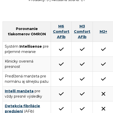
M6
M3
Porovnanie
Comfort
Comfort
M2+
tlakomerov OMRON
AFib
AFib
Systém
Intellisense
pre
príjemné meranie
Klinicky overená
presnosť
Predĺžená manžeta pre
normánu aj silnejšiu pažu
Intelli manžeta
pre
vždy presné výsledky
Detekcia fibrilácie
predsiení
(AFib)