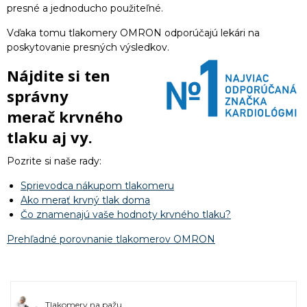
presné a jednoducho použiteľné.
Vďaka tomu tlakomery OMRON odporúčajú lekári na
poskytovanie presných výsledkov.
Nájdite si ten
správny
merač krvného
tlaku aj vy.
Pozrite si naše rady:
Sprievodca nákupom tlakomeru
Ako merať krvný tlak doma
Čo znamenajú vaše hodnoty krvného tlaku?
Prehľadné porovnanie tlakomerov OMRON
Tlakomery na pažu