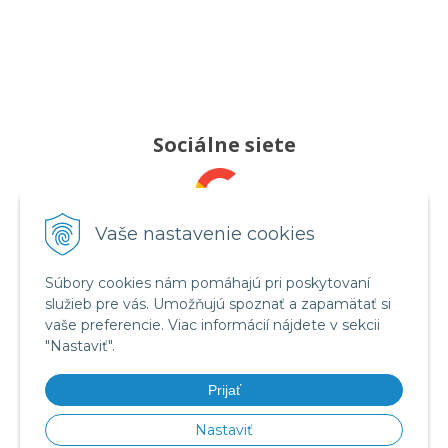
Sociálne siete
Pridajte nám recenziu
Vaše nastavenie cookies
Súbory cookies nám pomáhajú pri poskytovaní
služieb pre vás. Umožňujú spoznať a zapamätať si
Sledujte nás
vaše preferencie. Viac informácií nájdete v sekcii
"Nastaviť".
Prijať
Videá na YouTube
Nastaviť