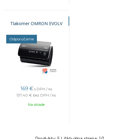
Tlakomer OMRON EVOLV
Odporúčame
169
€
s DPH / ks
137,40 €
bez DPH / ks
Na sklade
Produkty:
5
| Aktuálna strana:
1
/
1