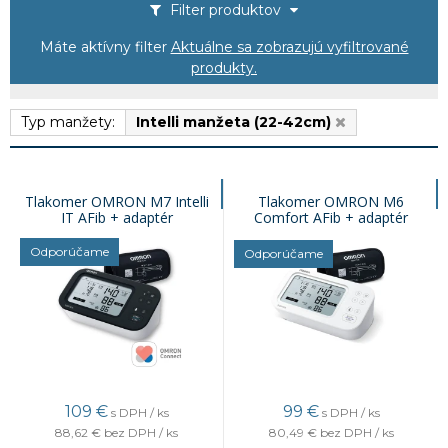
Filter produktov
Máte aktívny filter
Aktuálne sa zobrazujú vyfiltrované
produkty.
Typ manžety:
Intelli manžeta (22-42cm)
Tlakomer OMRON M7 Intelli
Tlakomer OMRON M6
IT AFib + adaptér
Comfort AFib + adaptér
Odporúčame
Odporúčame
109
€
99
€
s DPH / ks
s DPH / ks
88,62 €
bez DPH / ks
80,49 €
bez DPH / ks