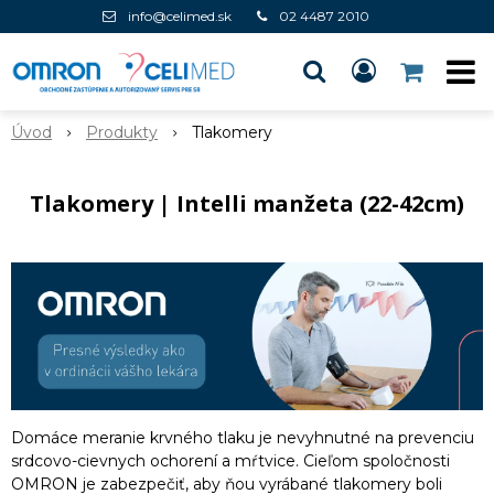
info@celimed.sk
02 4487 2010
Úvod
Produkty
Tlakomery
Tlakomery | Intelli manžeta (22-42cm)
Domáce meranie krvného tlaku je nevyhnutné na prevenciu
srdcovo-cievnych ochorení a mŕtvice. Cieľom spoločnosti
OMRON je zabezpečiť, aby ňou vyrábané tlakomery boli