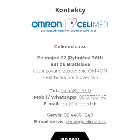
Kontakty
Celimed s.r.o.
Pri majeri 22 (Rybničná 36H)
831 06 Bratislava
autorizované zastúpenie OMRON
Healthcare pre Slovensko
Tel.:
02 4487 2010
Mobil / WhatsApp:
0915 736 143
E-mail:
info@celimed.sk
Servis:
02 4468 1249
E-mail servis:
servis@celimed.sk