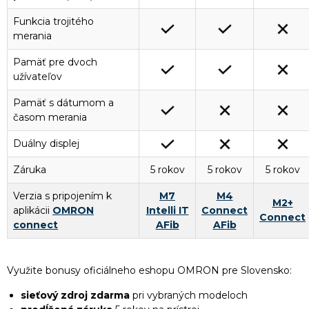
Funkcia trojitého
merania
Pamäť pre dvoch
užívateľov
Pamäť s dátumom a
časom merania
Duálny displej
Záruka
5 rokov
5 rokov
5 rokov
Verzia s pripojením k
M7
M4
M2+
aplikácii
OMRON
Intelli IT
Connect
Connect
connect
AFib
AFib
Využite bonusy oficiálneho eshopu OMRON pre Slovensko:
sieťový zdroj zdarma
pri vybraných modeloch