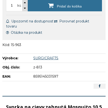
ks
Pridať do košíka
Upozorniť na dostupnosť
Porovnať produkt
tovaru
Otázka na produkt
Kód: 15-963
Výrobca:
SURGICRAFTS
Obj. čislo:
z-813
EAN:
8595145031597
Svorka na cievy zahnutá Mosquito 10,5