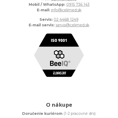
Mobil / WhatsApp:
0915 736 143
E-mail:
info@celimed.sk
Servis:
02 4468 1249
E-mail servis:
servis@celimed.sk
O nákupe
Doručenie kuriérom
(1-2 pracovné dni):