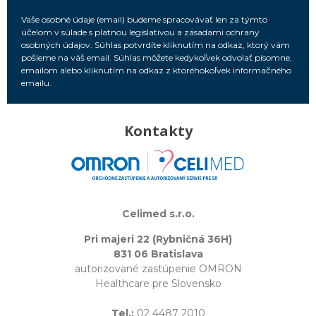
Vaše osobné údaje (email) budeme spracovávať len za týmto
účelom v súlade s platnou legislatívou a zásadami ochrany
osobných údajov. Súhlas potvrdíte kliknutím na odkaz, ktorý vám
pošleme na váš email. Súhlas môžete kedykoľvek odvolať písomne,
emailom alebo kliknutím na odkaz z ktoréhokoľvek informačného
emailu.
Kontakty
Celimed s.r.o.
Pri majeri 22 (Rybničná 36H)
831 06 Bratislava
autorizované zastúpenie OMRON
Healthcare pre Slovensko
Tel.:
02 4487 2010