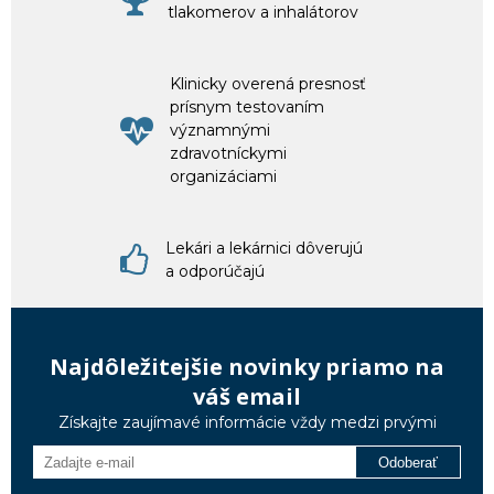
tlakomerov a inhalátorov
Klinicky overená presnosť
prísnym testovaním
významnými
zdravotníckymi
organizáciami
Lekári a lekárnici dôverujú
a odporúčajú
Najdôležitejšie novinky priamo na
váš email
Získajte zaujímavé informácie vždy medzi prvými
Odoberať