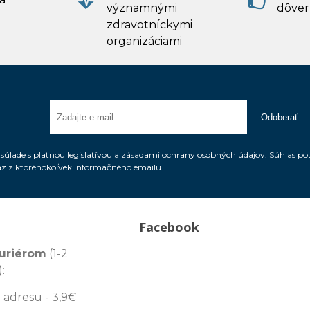
významnými
dôver
zdravotníckymi
organizáciami
Odoberať
úlade s platnou legislatívou a zásadami ochrany osobných údajov. Súhlas po
az z ktoréhokoľvek informačného emailu.
Facebook
uriérom
(1-2
:
 adresu - 3,9€