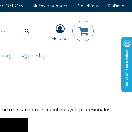
cie OMRON
Služby a podpora
Pre lekárov
Ďalšie
Môj účet
inky
Výpredaj
nymi funkciami pre zdravotníckych profesionálov.