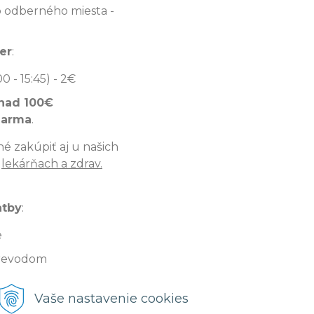
 odberného miesta -
er
:
00 - 15:45) - 2€
nad 100€
darma
.
é zakúpiť aj u našich
v
lekárňach a zdrav.
atby
:
e
revodom
iérovi (v hotovosti,
Vaše nastavenie cookies
 - 1€