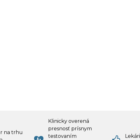
Klinicky overená
presnosť prísnym
r na trhu
testovaním
Lekári
a