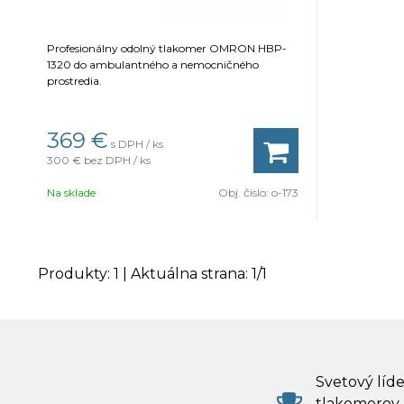
Profesionálny odolný tlakomer OMRON HBP-
1320 do ambulantného a nemocničného
prostredia.
369
€
s DPH / ks
300 €
bez DPH / ks
Na sklade
Obj. čislo:
o-173
Produkty:
1
| Aktuálna strana:
1
/
1
Svetový líde
tlakomerov 