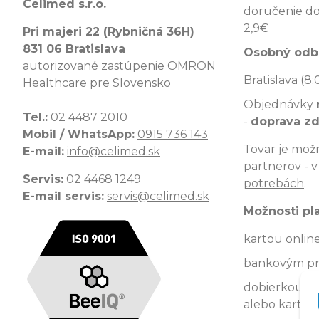
Celimed s.r.o.
doručenie do
2,9€
Pri majeri 22 (Rybničná 36H)
831 06 Bratislava
Osobný odb
autorizované zastúpenie OMRON
Bratislava (8:
Healthcare pre Slovensko
Objednávky
Tel.:
02 4487 2010
-
doprava z
Mobil / WhatsApp:
0915 736 143
Tovar je možn
E-mail:
info@celimed.sk
partnerov - 
Servis:
02 4468 1249
potrebách
.
E-mail servis:
servis@celimed.sk
Možnosti pl
kartou onlin
bankovým p
dobierkou kur
alebo kartou)