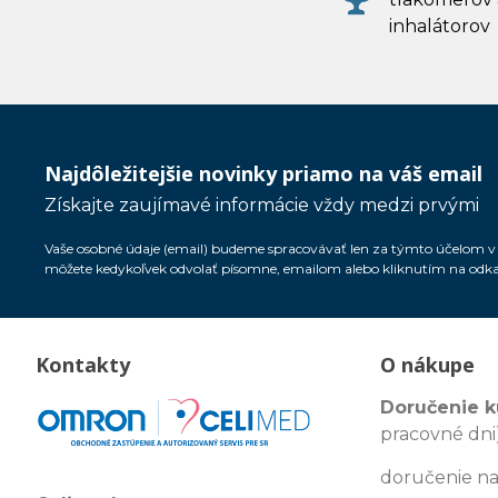
inhalátorov
Najdôležitejšie novinky priamo na váš email
Získajte zaujímavé informácie vždy medzi prvými
Vaše osobné údaje (email) budeme spracovávať len za týmto účelom v s
môžete kedykoľvek odvolať písomne, emailom alebo kliknutím na odk
Kontakty
O nákupe
Doručenie k
pracovné dni)
doručenie na