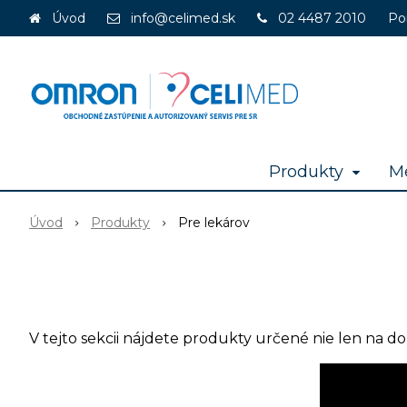
Úvod
info@celimed.sk
02 4487 2010
Po
Produkty
Me
Úvod
Produkty
Pre lekárov
V tejto sekcii nájdete produkty určené nie len na d