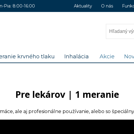
n-Pia: 8:00-16:00
Aktuality
O nás
Funk
ranie krvného tlaku
Inhalácia
Akcie
Nov
Pre lekárov | 1 meranie
omáce, ale aj profesionálne používanie, alebo so špeciál