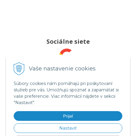
Sociálne siete
Pridajte nám recenziu
Vaše nastavenie cookies
Súbory cookies nám pomáhajú pri poskytovaní
služieb pre vás. Umožňujú spoznať a zapamätať si
Sledujte nás
vaše preferencie. Viac informácií nájdete v sekcii
"Nastaviť".
Prijať
Videá na YouTube
Nastaviť