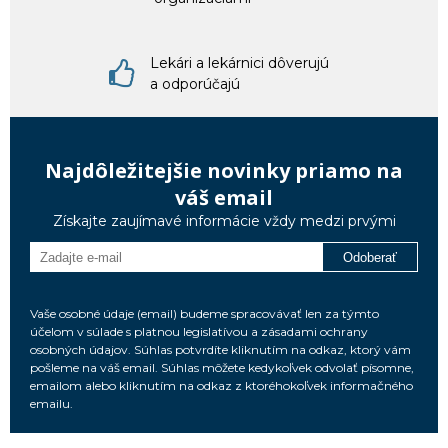
Lekári a lekárnici dôverujú
a odporúčajú
Najdôležitejšie novinky priamo na
váš email
Získajte zaujímavé informácie vždy medzi prvými
Odoberať
Vaše osobné údaje (email) budeme spracovávať len za týmto
účelom v súlade s platnou legislatívou a zásadami ochrany
osobných údajov. Súhlas potvrdíte kliknutím na odkaz, ktorý vám
pošleme na váš email. Súhlas môžete kedykoľvek odvolať písomne,
emailom alebo kliknutím na odkaz z ktoréhokoľvek informačného
emailu.