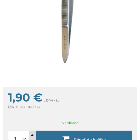
1,90
€
s DPH / ks
1,54 €
bez DPH / ks
Na sklade
ks
Pridať do košíka