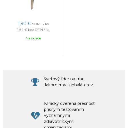
1,90 €
s DPH / ks
1,54 €
bez DPH / ks
Na sklade
Svetový líder na trhu
tlakomerov a inhalátorov
Klinicky overená presnosť
prísnym testovaním
významnými
zdravotníckymi
organizáciami