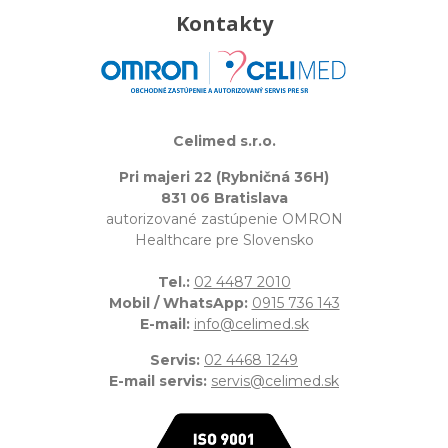
Kontakty
Celimed s.r.o.
Pri majeri 22 (Rybničná 36H)
831 06 Bratislava
autorizované zastúpenie OMRON
Healthcare pre Slovensko
Tel.:
02 4487 2010
Mobil / WhatsApp:
0915 736 143
E-mail:
info@celimed.sk
Servis:
02 4468 1249
E-mail servis:
servis@celimed.sk