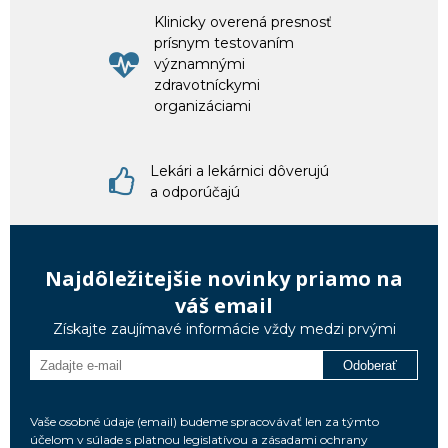
Klinicky overená presnosť
prísnym testovaním
významnými
zdravotníckymi
organizáciami
Lekári a lekárnici dôverujú
a odporúčajú
Najdôležitejšie novinky priamo na
váš email
Získajte zaujímavé informácie vždy medzi prvými
Odoberať
Vaše osobné údaje (email) budeme spracovávať len za týmto
účelom v súlade s platnou legislatívou a zásadami ochrany