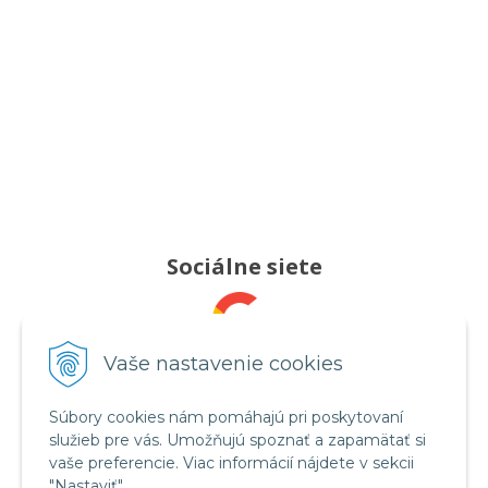
Sociálne siete
Pridajte nám recenziu
Vaše nastavenie cookies
Súbory cookies nám pomáhajú pri poskytovaní
služieb pre vás. Umožňujú spoznať a zapamätať si
Sledujte nás
vaše preferencie. Viac informácií nájdete v sekcii
"Nastaviť".