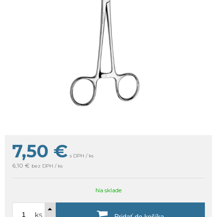
7,50
€
s DPH / ks
6,10 €
bez DPH / ks
Na sklade
ks
Pridať do košíka