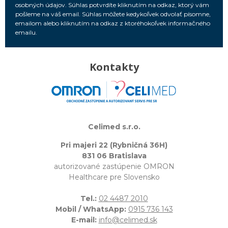
osobných údajov. Súhlas potvrdíte kliknutím na odkaz, ktorý vám
pošleme na váš email. Súhlas môžete kedykoľvek odvolať písomne,
emailom alebo kliknutím na odkaz z ktoréhokoľvek informačného
emailu.
Kontakty
Celimed s.r.o.
Pri majeri 22 (Rybničná 36H)
831 06 Bratislava
autorizované zastúpenie OMRON
Healthcare pre Slovensko
Tel.:
02 4487 2010
Mobil / WhatsApp:
0915 736 143
E-mail:
info@celimed.sk