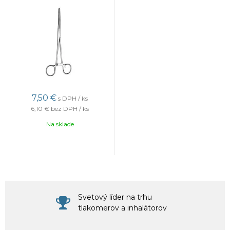
7,50 €
s DPH / ks
6,10 €
bez DPH / ks
Na sklade
Svetový líder na trhu
tlakomerov a inhalátorov