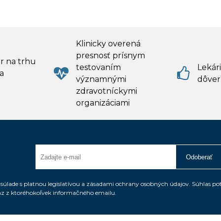
Klinicky overená
presnosť prísnym
r na trhu
testovaním
Lekári
a
významnými
dôver
zdravotníckymi
organizáciami
Odoberať
úlade s platnou legislatívou a zásadami ochrany osobných údajov. Súhlas po
az z ktoréhokoľvek informačného emailu.