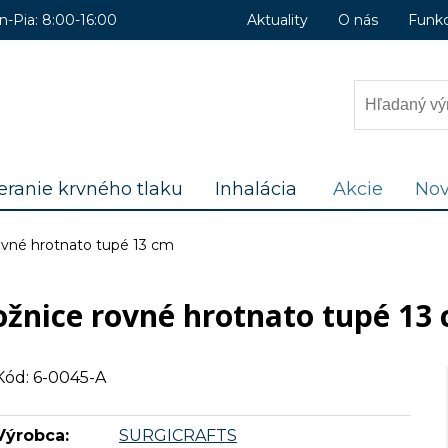
n-Pia: 8:00-16:00
Aktuality
O nás
Funk
ranie krvného tlaku
Inhalácia
Akcie
Nov
ovné hrotnato tupé 13 cm
žnice rovné hrotnato tupé 13
Kód: 6-0045-A
Výrobca:
SURGICRAFTS