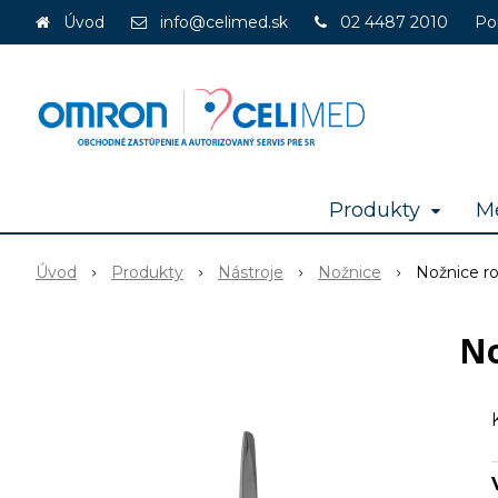
Úvod
info@celimed.sk
02 4487 2010
Po
Produkty
Me
Úvod
Produkty
Nástroje
Nožnice
Nožnice r
No