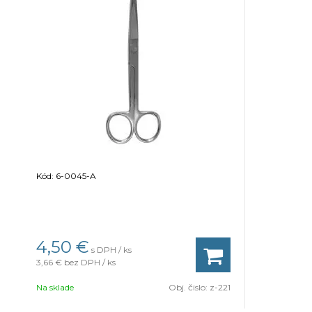
Kód: 6-0045-A
4,50 €
s DPH / ks
3,66 €
bez DPH / ks
Na sklade
Obj. čislo:
z-221