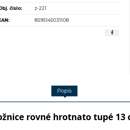
Obj. čislo:
z-221
EAN:
8595145031108
Popis
žnice rovné hrotnato tupé 13