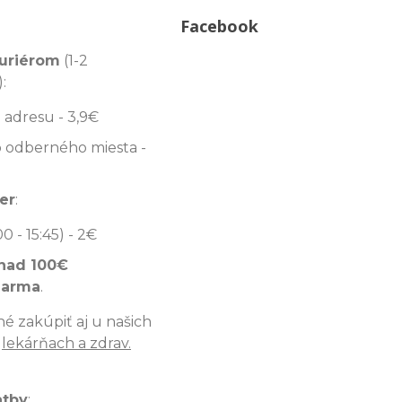
Facebook
uriérom
(1-2
:
 adresu - 3,9€
 odberného miesta -
er
:
00 - 15:45) - 2€
nad 100€
darma
.
é zakúpiť aj u našich
v
lekárňach a zdrav.
atby
: