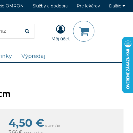
cie OMRON
Služby a podpora
Pre lekárov
Ďalšie
Môj účet
inky
Výpredaj
 cm
4,50
€
s DPH / ks
3,66 €
bez DPH / ks