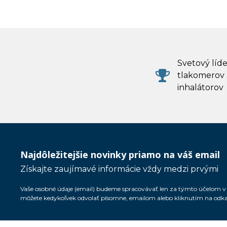
Svetový líde
tlakomerov 
inhalátorov
Najdôležitejšie novinky priamo na váš email
Získajte zaujímavé informácie vždy medzi prvými
Vaše osobné údaje (email) budeme spracovávať len za týmto účelom v s
môžete kedykoľvek odvolať písomne, emailom alebo kliknutím na odk