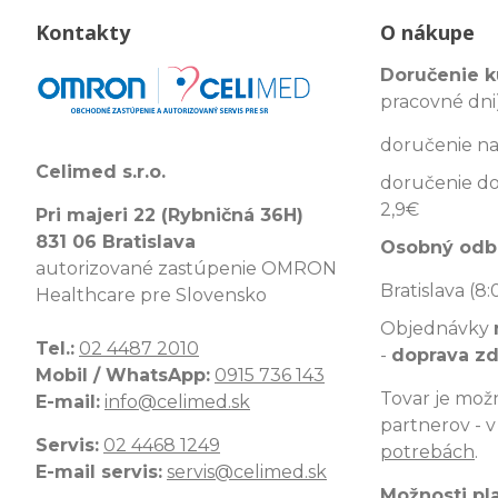
Kontakty
O nákupe
Doručenie k
pracovné dni)
doručenie na
Celimed s.r.o.
doručenie do
2,9€
Pri majeri 22 (Rybničná 36H)
831 06 Bratislava
Osobný odb
autorizované zastúpenie OMRON
Bratislava (8:
Healthcare pre Slovensko
Objednávky
Tel.:
02 4487 2010
-
doprava z
Mobil / WhatsApp:
0915 736 143
Tovar je možn
E-mail:
info@celimed.sk
partnerov - 
Servis:
02 4468 1249
potrebách
.
E-mail servis:
servis@celimed.sk
Možnosti pl