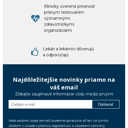
Klinicky overená presnosť
prísnym testovaním
významnými
zdravotníckymi
organizáciami
Lekári a lekárnici dôverujú
a odporúčajú
Najdôležitejšie novinky priamo na
váš email
Získajte zaujímavé informácie vždy medzi prvými
Odoberať
Vaše osobné údaje (email) budeme spracovávať len za týmto
účelom v súlade s platnou legislatívou a zásadami ochrany