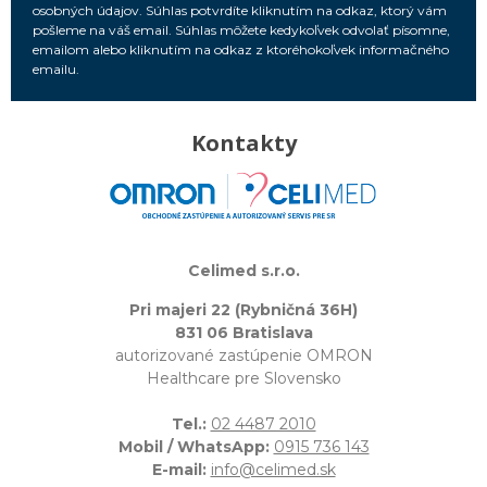
osobných údajov. Súhlas potvrdíte kliknutím na odkaz, ktorý vám
pošleme na váš email. Súhlas môžete kedykoľvek odvolať písomne,
emailom alebo kliknutím na odkaz z ktoréhokoľvek informačného
emailu.
Kontakty
Celimed s.r.o.
Pri majeri 22 (Rybničná 36H)
831 06 Bratislava
autorizované zastúpenie OMRON
Healthcare pre Slovensko
Tel.:
02 4487 2010
Mobil / WhatsApp:
0915 736 143
E-mail:
info@celimed.sk