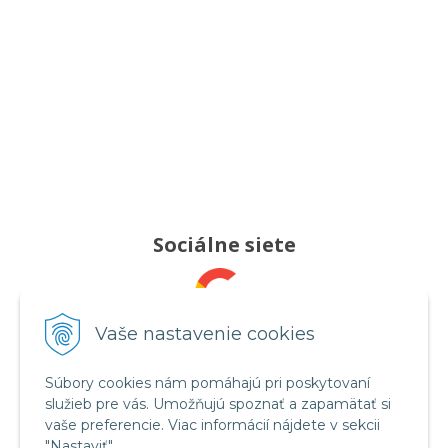
Sociálne siete
Pridajte nám recenziu
Vaše nastavenie cookies
Súbory cookies nám pomáhajú pri poskytovaní
služieb pre vás. Umožňujú spoznať a zapamätať si
Sledujte nás
vaše preferencie. Viac informácií nájdete v sekcii
"Nastaviť".