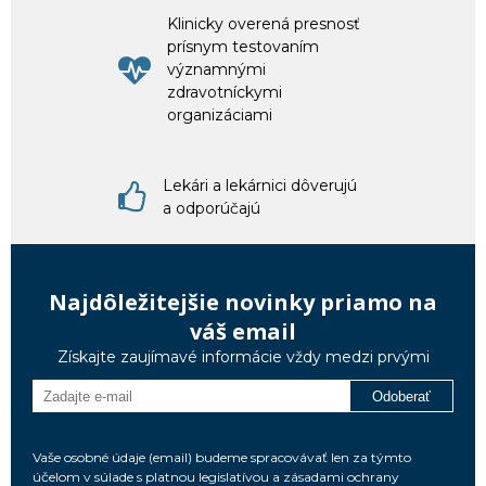
Klinicky overená presnosť
prísnym testovaním
významnými
zdravotníckymi
organizáciami
Lekári a lekárnici dôverujú
a odporúčajú
Najdôležitejšie novinky priamo na
váš email
Získajte zaujímavé informácie vždy medzi prvými
Odoberať
Vaše osobné údaje (email) budeme spracovávať len za týmto
účelom v súlade s platnou legislatívou a zásadami ochrany