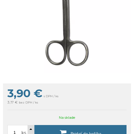
3,90
€
s DPH / ks
3,17 €
bez DPH / ks
Na sklade
ks
Pridať do košíka