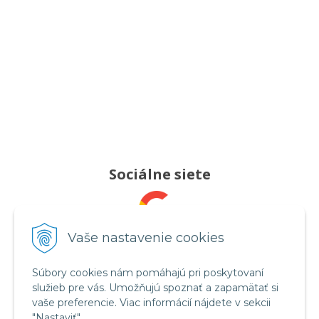
Sociálne siete
Pridajte nám recenziu
Vaše nastavenie cookies
Súbory cookies nám pomáhajú pri poskytovaní
služieb pre vás. Umožňujú spoznať a zapamätať si
Sledujte nás
vaše preferencie. Viac informácií nájdete v sekcii
"Nastaviť".