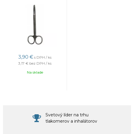
3,90 €
s DPH / ks
3,17 €
bez DPH / ks
Na sklade
Svetový líder na trhu
tlakomerov a inhalátorov