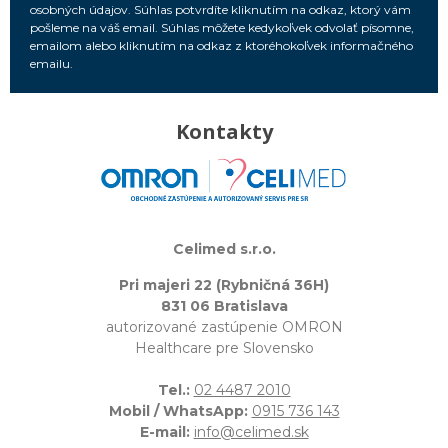
osobných údajov. Súhlas potvrdíte kliknutím na odkaz, ktorý vám
pošleme na váš email. Súhlas môžete kedykoľvek odvolať písomne,
emailom alebo kliknutím na odkaz z ktoréhokoľvek informačného
emailu.
Kontakty
Celimed s.r.o.
Pri majeri 22 (Rybničná 36H)
831 06 Bratislava
autorizované zastúpenie OMRON
Healthcare pre Slovensko
Tel.:
02 4487 2010
Mobil / WhatsApp:
0915 736 143
E-mail:
info@celimed.sk