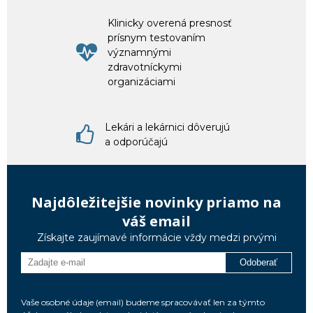
Klinicky overená presnosť
prísnym testovaním
významnými
zdravotníckymi
organizáciami
Lekári a lekárnici dôverujú
a odporúčajú
Najdôležitejšie novinky priamo na
váš email
Získajte zaujímavé informácie vždy medzi prvými
Odoberať
Vaše osobné údaje (email) budeme spracovávať len za týmto