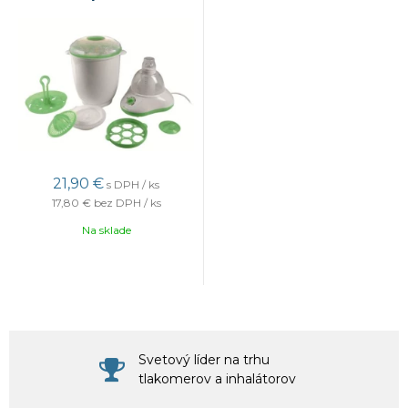
21,90 €
s DPH / ks
17,80 €
bez DPH / ks
Na sklade
Svetový líder na trhu
tlakomerov a inhalátorov