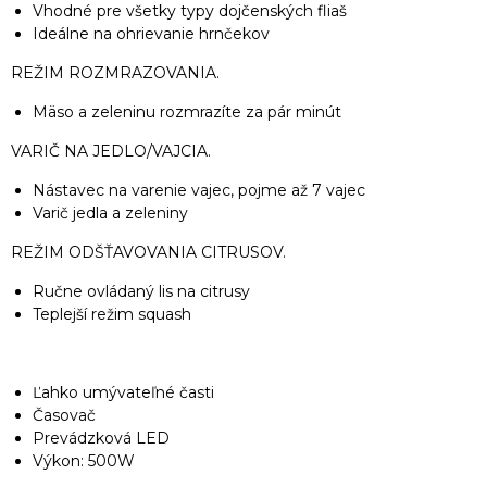
Vhodné pre všetky typy dojčenských fliaš
Ideálne na ohrievanie hrnčekov
REŽIM ROZMRAZOVANIA.
Mäso a zeleninu rozmrazíte za pár minút
VARIČ NA JEDLO/VAJCIA.
Nástavec na varenie vajec, pojme až 7 vajec
Varič jedla a zeleniny
REŽIM ODŠŤAVOVANIA CITRUSOV.
Ručne ovládaný lis na citrusy
Teplejší režim squash
Ľahko umývateľné časti
Časovač
Prevádzková LED
Výkon: 500W