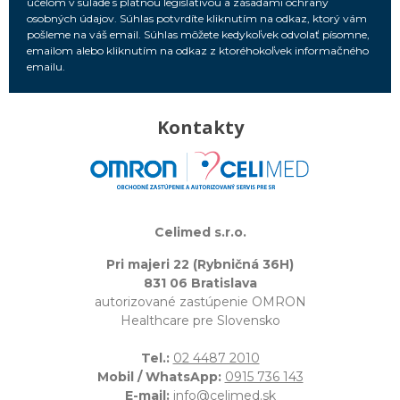
účelom v súlade s platnou legislatívou a zásadami ochrany
osobných údajov. Súhlas potvrdíte kliknutím na odkaz, ktorý vám
pošleme na váš email. Súhlas môžete kedykoľvek odvolať písomne,
emailom alebo kliknutím na odkaz z ktoréhokoľvek informačného
emailu.
Kontakty
Celimed s.r.o.
Pri majeri 22 (Rybničná 36H)
831 06 Bratislava
autorizované zastúpenie OMRON
Healthcare pre Slovensko
Tel.:
02 4487 2010
Mobil / WhatsApp:
0915 736 143
E-mail:
info@celimed.sk