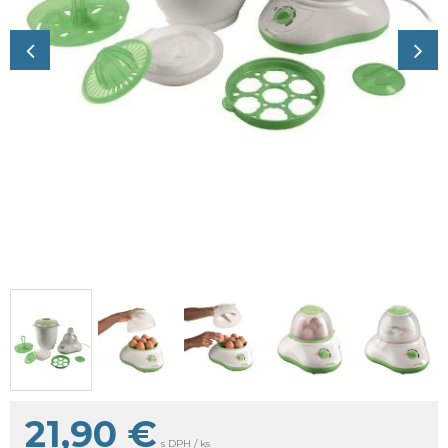
21,90
€
s DPH / ks