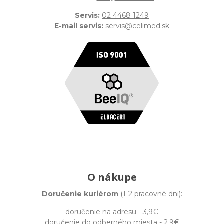
Servis:
02 4468 1249
E-mail servis:
servis@celimed.sk
O nákupe
Doručenie kuriérom
(1-2 pracovné dni):
doručenie na adresu - 3,9€
doručenie do odberného miesta - 2,9€