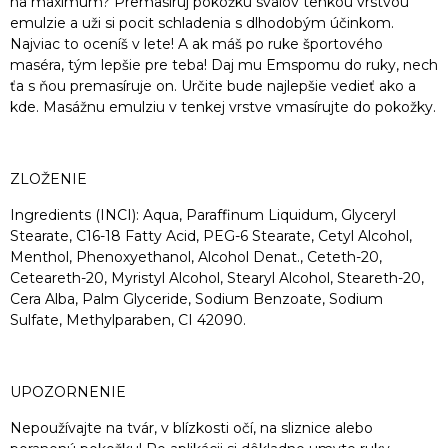
na maximum? Premasíruj pokožku svalov tenkou vrstvou
emulzie a uži si pocit schladenia s dlhodobým účinkom.
Najviac to oceníš v lete! A ak máš po ruke športového
maséra, tým lepšie pre teba! Daj mu Emspomu do ruky, nech
ťa s ňou premasíruje on. Určite bude najlepšie vedieť ako a
kde. Masážnu emulziu v tenkej vrstve vmasírujte do pokožky.
ZLOŽENIE
Ingredients (INCI): Aqua, Paraffinum Liquidum, Glyceryl
Stearate, C16-18 Fatty Acid, PEG-6 Stearate, Cetyl Alcohol,
Menthol, Phenoxyethanol, Alcohol Denat., Ceteth-20,
Ceteareth-20, Myristyl Alcohol, Stearyl Alcohol, Steareth-20,
Cera Alba, Palm Glyceride, Sodium Benzoate, Sodium
Sulfate, Methylparaben, CI 42090.
UPOZORNENIE
Nepoužívajte na tvár, v blízkosti očí, na sliznice alebo