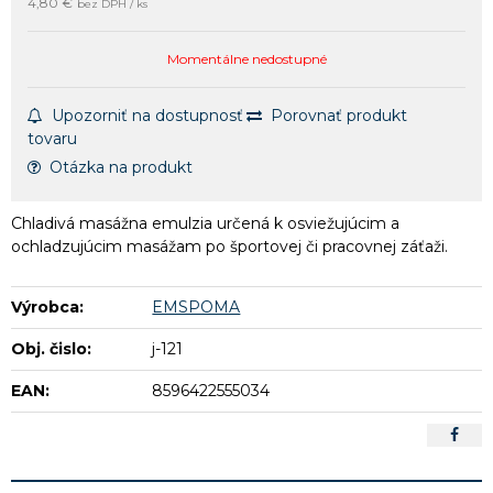
4,80 €
bez DPH / ks
Momentálne nedostupné
Upozorniť na dostupnosť
Porovnať produkt
tovaru
Otázka na produkt
Chladivá masážna emulzia určená k osviežujúcim a
ochladzujúcim masážam po športovej či pracovnej záťaži.
Výrobca:
EMSPOMA
Obj. čislo:
j-121
EAN:
8596422555034