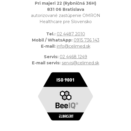
Pri majeri 22 (Rybničná 36H)
831 06 Bratislava
autorizované zastúpenie OMRON
Healthcare pre Slovensko
Tel.:
02 4487 2010
Mobil / WhatsApp:
0915 736 143
E-mail:
info@celimed.sk
Servis:
02 4468 1249
E-mail servis:
servis@celimed.sk