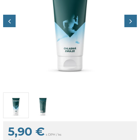
5,90
€
s DPH / ks