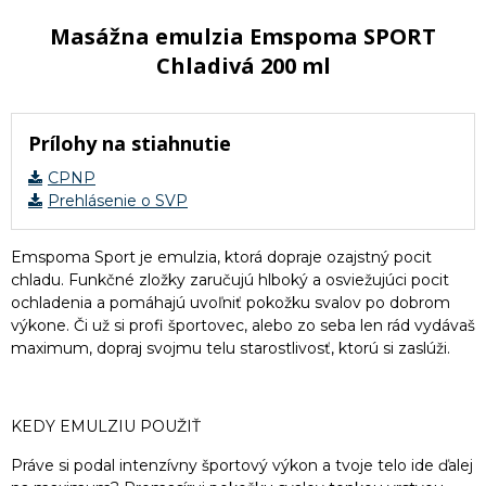
Masážna emulzia Emspoma SPORT
Chladivá 200 ml
Prílohy na stiahnutie
CPNP
Prehlásenie o SVP
Emspoma Sport je emulzia, ktorá dopraje ozajstný pocit
chladu. Funkčné zložky zaručujú hlboký a osviežujúci pocit
ochladenia a pomáhajú uvoľniť pokožku svalov po dobrom
výkone. Či už si profi športovec, alebo zo seba len rád vydávaš
maximum, dopraj svojmu telu starostlivosť, ktorú si zaslúži.
KEDY EMULZIU POUŽIŤ
Práve si podal intenzívny športový výkon a tvoje telo ide ďalej