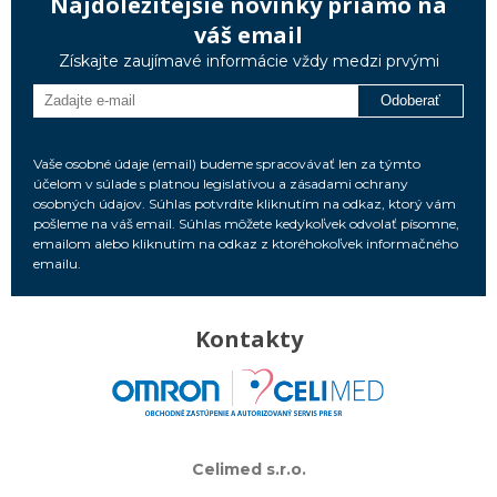
Najdôležitejšie novinky priamo na
váš email
Získajte zaujímavé informácie vždy medzi prvými
Odoberať
Vaše osobné údaje (email) budeme spracovávať len za týmto
účelom v súlade s platnou legislatívou a zásadami ochrany
osobných údajov. Súhlas potvrdíte kliknutím na odkaz, ktorý vám
pošleme na váš email. Súhlas môžete kedykoľvek odvolať písomne,
emailom alebo kliknutím na odkaz z ktoréhokoľvek informačného
emailu.
Kontakty
Celimed s.r.o.