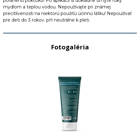
poranenú pokožku! Po aplikácii si dôkladne umyte ruky
mydlom a teplou vodou. Nepoužívajte pri známej
precitlivenosti na niektorú použitú účinnú látku! Nepoužívať
pre deti do 3 rokov. pH neutrálne k pleti.
Fotogaléria