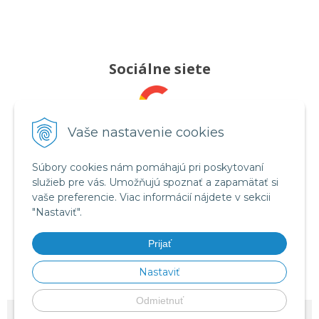
Sociálne siete
Pridajte nám recenziu
Vaše nastavenie cookies
Súbory cookies nám pomáhajú pri poskytovaní
služieb pre vás. Umožňujú spoznať a zapamätať si
Sledujte nás
vaše preferencie. Viac informácií nájdete v sekcii
"Nastaviť".
Prijať
Videá na YouTube
Nastaviť
Odmietnuť
© 2026 OMRON tlakomery, inhalátory a zdravotnícka technika - Celimed s.r.o.