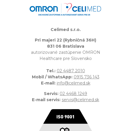
Celimed s.r.o.
Pri majeri 22 (Rybničná 36H)
831 06 Bratislava
autorizované zastúpenie OMRON
Healthcare pre Slovensko
Tel.:
02 4487 2010
Mobil / WhatsApp:
0915 736 143
E-mail:
info@celimed.sk
Servis:
02 4468 1249
E-mail servis:
servis@celimed.sk