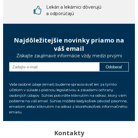
Lekári a lekárnici dôverujú
a odporúčajú
Najdôležitejšie novinky priamo na
váš email
Získajte zaujímavé informácie vždy medzi prvými
Odoberať
Vaše osobné údaje (email) budeme spracovávať len za týmto
účelom v súlade s platnou legislatívou a zásadami ochrany
osobných údajov. Súhlas potvrdíte kliknutím na odkaz, ktorý vám
pošleme na váš email. Súhlas môžete kedykoľvek odvolať písomne,
emailom alebo kliknutím na odkaz z ktoréhokoľvek informačného
emailu.
Kontakty