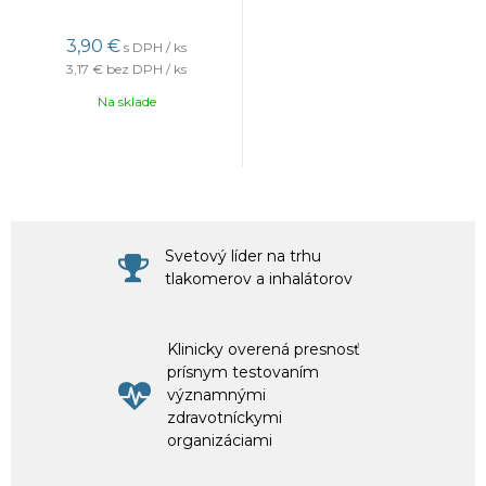
3,90 €
s DPH / ks
3,17 €
bez DPH / ks
Na sklade
Svetový líder na trhu
tlakomerov a inhalátorov
Klinicky overená presnosť
prísnym testovaním
významnými
zdravotníckymi
organizáciami