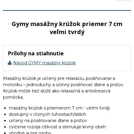
Gymy masážny krúžok priemer 7 cm
veľmi tvrdý
Prílohy na stiahnutie
Návod GYMY masážny krúžok
Masážny krúžok je určený pre relaxáciu, posilňovanie a
motoriku – jednoduchý a účinný posilňovač dlane a prstov.
Krúžok môže tiež slúžiť ako relaxačná a antistresová
pomôcka.
masážny krúžok s priemerom 7 cm - veľmi tvrdý
dostupný v rôznych tuhostiach/silách
určený na posilňovanie dlane a prstov
cvičenie rozvíja citlivosť a stimuluje krvný obeh
vhodné aj pre osoby