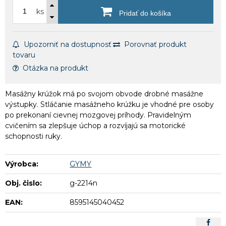
ks
Pridať do košíka
Upozorniť na dostupnosť
Porovnať produkt
tovaru
Otázka na produkt
Masážny krúžok má po svojom obvode drobné masážne
výstupky. Stláčanie masážneho krúžku je vhodné pre osoby
po prekonaní cievnej mozgovej príhody. Pravidelným
cvičením sa zlepšuje úchop a rozvíjajú sa motorické
schopnosti ruky.
Výrobca:
GYMY
Obj. čislo:
g-2214n
EAN:
8595145040452