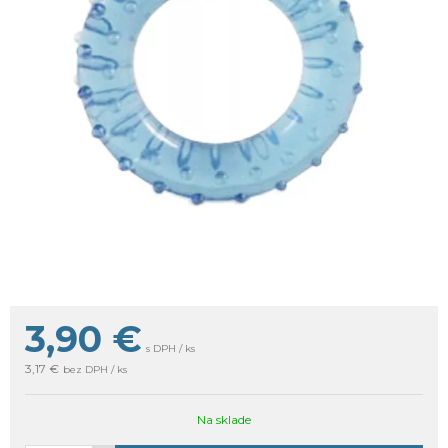
3,90
€
s DPH / ks
3,17 €
bez DPH / ks
Na sklade