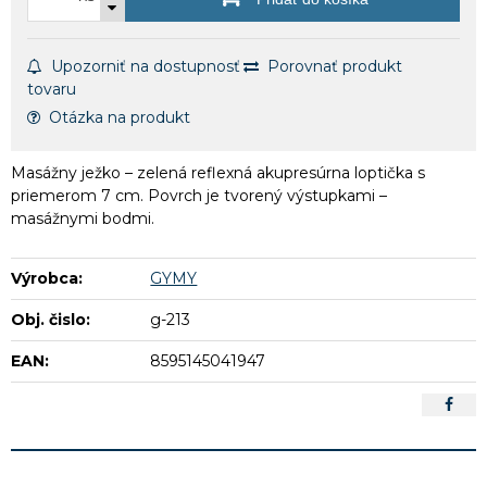
Upozorniť na dostupnosť
Porovnať produkt
tovaru
Otázka na produkt
Masážny ježko – zelená reflexná akupresúrna loptička s
priemerom 7 cm. Povrch je tvorený výstupkami –
masážnymi bodmi.
Výrobca:
GYMY
Obj. čislo:
g-213
EAN:
8595145041947