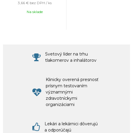
3,66 €
bez DPH / ks
Na sklade
Svetový líder na trhu
tlakomerov a inhalátorov
Klinicky overená presnosť
prísnym testovaním
významnými
zdravotníckymi
organizáciami
Lekári a lekárnici dôverujú
a odporúčajú