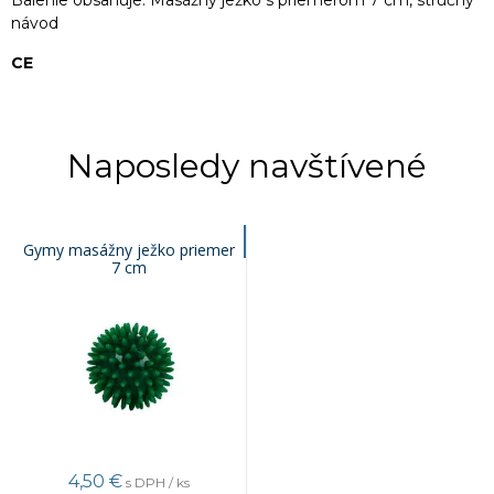
Balenie obsahuje: Masážny ježko s priemerom 7 cm, stručný
návod
CE
Naposledy navštívené
Gymy masážny ježko priemer
7 cm
4,50 €
s DPH / ks