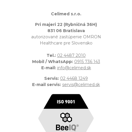
Celimed s.r.o.
Pri majeri 22 (Rybničná 36H)
831 06 Bratislava
autorizované zastúpenie OMRON
Healthcare pre Slovensko
Tel.:
02 4487 2010
Mobil / WhatsApp:
0915 736 143
E-mail:
info@celimed.sk
Servis:
02 4468 1249
E-mail servis:
servis@celimed.sk