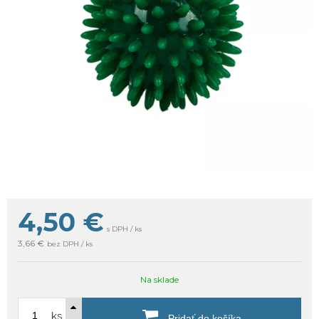
4,50
€
s DPH / ks
3,66 €
bez DPH / ks
Na sklade
ks
Pridať do košíka