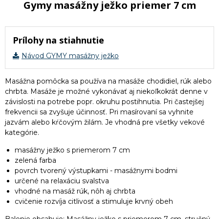
Gymy masážny ježko priemer 7 cm
Prílohy na stiahnutie
Návod GYMY masážny ježko
Masážna pomôcka sa používa na masáže chodidiel, rúk alebo
chrbta. Masáže je možné vykonávať aj niekoľkokrát denne v
závislosti na potrebe popr. okruhu postihnutia. Pri častejšej
frekvencii sa zvyšuje účinnosť. Pri masírovaní sa vyhnite
jazvám alebo kŕčovým žilám. Je vhodná pre všetky vekové
kategórie.
masážny ježko s priemerom 7 cm
zelená farba
povrch tvorený výstupkami - masážnymi bodmi
určené na relaxáciu svalstva
vhodné na masáž rúk, nôh aj chrbta
cvičenie rozvíja citlivosť a stimuluje krvný obeh