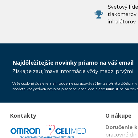
Svetový líde
tlakomerov 
inhalátorov
Najdôležitejšie novinky priamo na váš email
Získajte zaujímavé informácie vždy medzi prvými
Vaše osobné údaje (email) budeme spracovávať len za týmto účelom v s
môžete kedykoľvek odvolať písomne, emailom alebo kliknutím na odk
Kontakty
O nákupe
Doručenie k
pracovné dni)