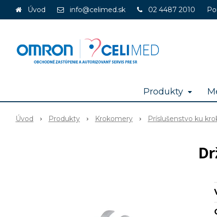
Úvod
info@celimed.sk
02 4487 2010
Po
Produkty
Me
Úvod
Produkty
Krokomery
Príslušenstvo ku k
Dr