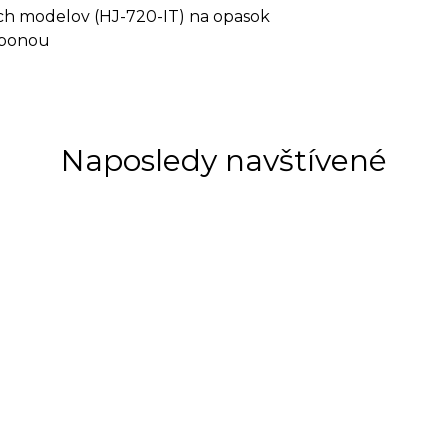
h modelov (HJ-720-IT) na opasok
sponou
Naposledy navštívené