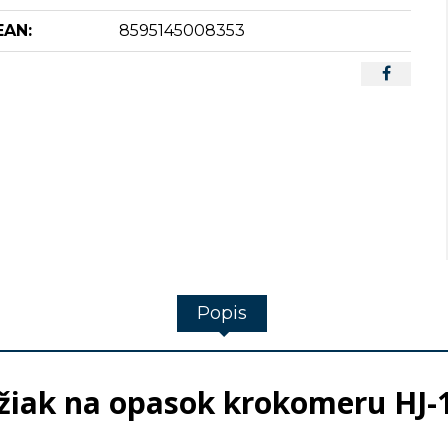
EAN:
8595145008353
Popis
žiak na opasok krokomeru HJ-