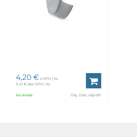
4,20 €
s DPH / ks
3,41 €
bez DPH / ks
Na sklade
Obj. čislo:
odp-89