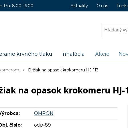
n-Pia: 8:00-16:00
Aktuality
O nás
Funk
ranie krvného tlaku
Inhalácia
Akcie
Nov
rokomerom
Držiak na opasok krokomeru HJ-113
žiak na opasok krokomeru HJ-
Výrobca:
OMRON
Obj. čislo:
odp-89