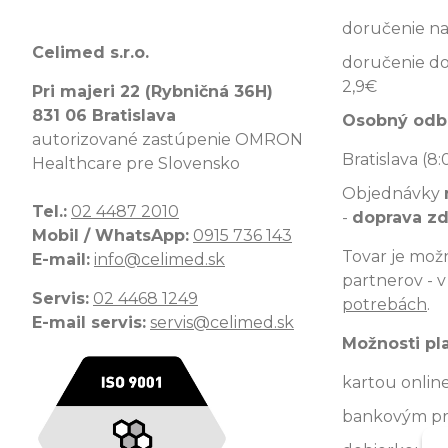
doručenie na
Celimed s.r.o.
doručenie do
2,9€
Pri majeri 22 (Rybničná 36H)
831 06 Bratislava
Osobný odb
autorizované zastúpenie OMRON
Bratislava (8:
Healthcare pre Slovensko
Objednávky
Tel.:
02 4487 2010
-
doprava z
Mobil / WhatsApp:
0915 736 143
Tovar je možn
E-mail:
info@celimed.sk
partnerov - 
Servis:
02 4468 1249
potrebách
.
E-mail servis:
servis@celimed.sk
Možnosti pl
kartou onlin
bankovým p