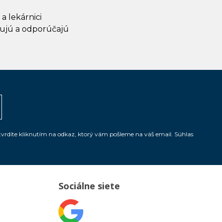
 a lekárnici
ujú a odporúčajú
tvrdíte kliknutím na odkaz, ktorý vám pošleme na váš email. Súhlas
Sociálne siete