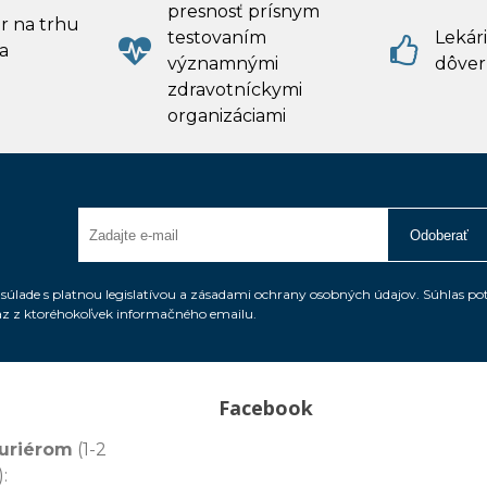
presnosť prísnym
r na trhu
testovaním
Lekári
a
významnými
dôver
zdravotníckymi
organizáciami
Odoberať
úlade s platnou legislatívou a zásadami ochrany osobných údajov. Súhlas po
az z ktoréhokoľvek informačného emailu.
Facebook
uriérom
(1-2
: