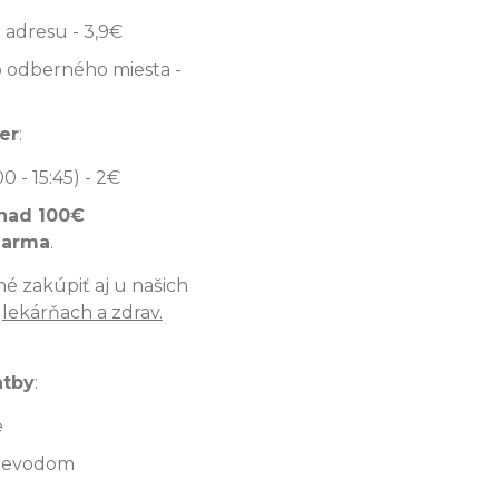
 adresu - 3,9€
 odberného miesta -
er
:
00 - 15:45) - 2€
nad 100€
darma
.
é zakúpiť aj u našich
v
lekárňach a zdrav.
atby
:
e
revodom