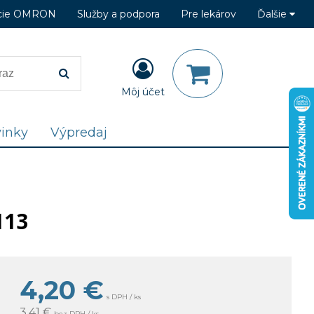
cie OMRON
Služby a podpora
Pre lekárov
Ďalšie
Môj účet
inky
Výpredaj
113
4,20
€
s DPH / ks
3,41 €
bez DPH / ks