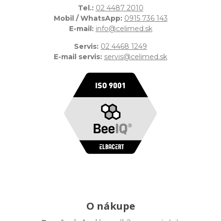
Tel.:
02 4487 2010
Mobil / WhatsApp:
0915 736 143
E-mail:
info@celimed.sk
Servis:
02 4468 1249
E-mail servis:
servis@celimed.sk
O nákupe