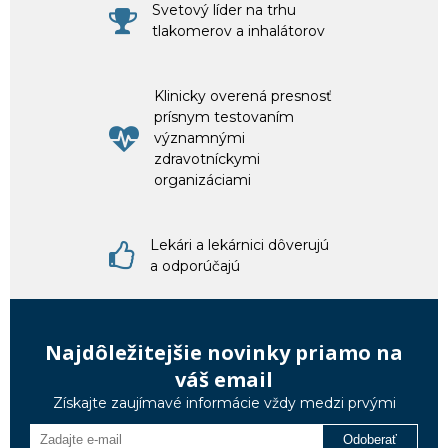
Svetový líder na trhu
tlakomerov a inhalátorov
Klinicky overená presnosť
prísnym testovaním
významnými
zdravotníckymi
organizáciami
Lekári a lekárnici dôverujú
a odporúčajú
Najdôležitejšie novinky priamo na
váš email
Získajte zaujímavé informácie vždy medzi prvými
Odoberať