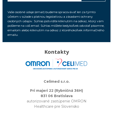
Vaše osobné údaje (email) budeme spracovávať len za týmto
účelom v súlade s platnou legislatívou a zásadami ochrany
osobných údajov. Súhlas potvrdíte kliknutím na odkaz, ktorý vám
pošleme na váš email. Súhlas môžete kedykoľvek odvolať písomne,
emailom alebo kliknutím na odkaz z ktoréhokoľvek informačného
emailu.
Kontakty
Celimed s.r.o.
Pri majeri 22 (Rybničná 36H)
831 06 Bratislava
autorizované zastúpenie OMRON
Healthcare pre Slovensko