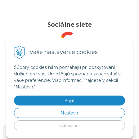
Sociálne siete
Pridajte nám recenziu
Vaše nastavenie cookies
Súbory cookies nám pomáhajú pri poskytovaní
služieb pre vás. Umožňujú spoznať a zapamätať si
Sledujte nás
vaše preferencie. Viac informácií nájdete v sekcii
"Nastaviť".
Prijať
Videá na YouTube
Nastaviť
Odmietnuť
© 2026 OMRON tlakomery, inhalátory a zdravotnícka technika - Celimed s.r.o.
•
NextShop
&
e-shop Pohoda Connector
by
NextCom s.r.o.