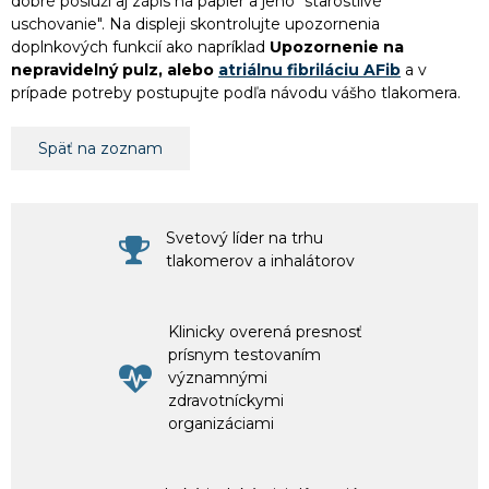
dobré poslúži aj zápis na papier a jeho "starostlivé
uschovanie". Na displeji skontrolujte upozornenia
doplnkových funkcií ako napríklad
Upozornenie na
nepravidelný pulz, alebo
atriálnu fibriláciu AFib
a v
prípade potreby postupujte podľa návodu vášho tlakomera.
Späť na zoznam
Svetový líder na trhu
tlakomerov a inhalátorov
Klinicky overená presnosť
prísnym testovaním
významnými
zdravotníckymi
organizáciami