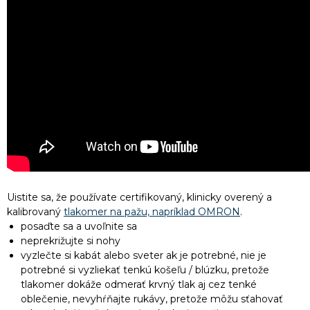
Uistite sa, že používate certifikovaný, klinicky overený a
kalibrovaný
tlakomer na pažu, napríklad OMRON
.
posaďte sa a uvoľnite sa
neprekrižujte si nohy
vyzlečte si kabát alebo sveter ak je potrebné, nie je
potrebné si vyzliekať tenkú košeľu / blúzku, pretože
tlakomer dokáže odmerať krvný tlak aj cez tenké
oblečenie, nevyhŕňajte rukávy, pretože môžu sťahovať