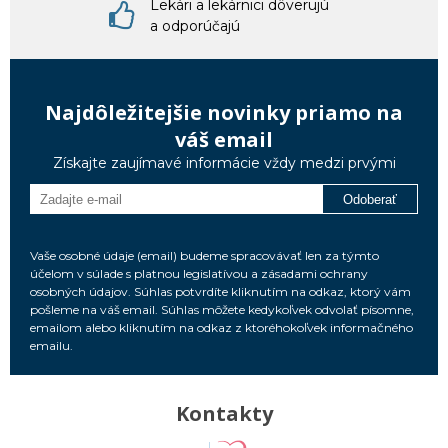
Lekári a lekárnici dôverujú
a odporúčajú
Najdôležitejšie novinky priamo na
váš email
Získajte zaujímavé informácie vždy medzi prvými
Odoberať
Vaše osobné údaje (email) budeme spracovávať len za týmto
účelom v súlade s platnou legislatívou a zásadami ochrany
osobných údajov. Súhlas potvrdíte kliknutím na odkaz, ktorý vám
pošleme na váš email. Súhlas môžete kedykoľvek odvolať písomne,
emailom alebo kliknutím na odkaz z ktoréhokoľvek informačného
emailu.
Kontakty