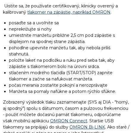
Uistite sa, že používate certifikovaný, klinicky overený a
kalibrovaný
tlakomer na zápästie, napríklad OMRON
.
posaďte sa a uvoľnite sa
neprekrižujte si nohy
umiestnite manžetu približne 2,5 cm pod zápästie s
displejom na spodnej strane zápästia.
pohodlne upevnite manžetu tak, aby nebola príliš
stiahnutá.
položte lakeť na podložku a ruku pred seba tak, aby
zápästie s tlakomerom bolo na úrovni srdca.
stlačením modrého tlačidla (START/STOP) zapnite
tlakomer a začne sa nafukovať manžeta.
počas merania zostaňte pokojní a nerozprávajte
Manžeta sa pomaly nafúkne a potom rýchlo sfúkne.
Zobrazený výsledok tlaku zaznamenajte (SYS aj DIA - "horný,
aj spodný") spolu s dátumom, časom a pulzovou frekvenciou
- použiť môžete dočasnú pamäť tlakomeru, odporúčame
však mobilnú aplikáciu
OMRON Connect
. Staršie USB
tlakomery sa pripájajú do služby
OMRON Bi-LINK
. Ako staré /