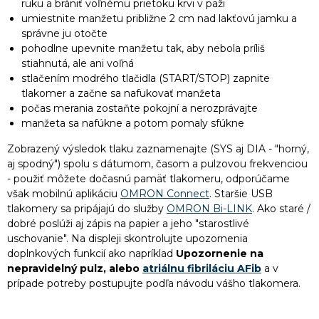
ruku a brániť voľnému prietoku krvi v paži
umiestnite manžetu približne 2 cm nad lakťovú jamku a
správne ju otočte
pohodlne upevnite manžetu tak, aby nebola príliš
stiahnutá, ale ani voľná
stlačením modrého tlačidla (START/STOP) zapnite
tlakomer a začne sa nafukovať manžeta
počas merania zostaňte pokojní a nerozprávajte
manžeta sa nafúkne a potom pomaly sfúkne
Zobrazený výsledok tlaku zaznamenajte (SYS aj DIA - "horný,
aj spodný") spolu s dátumom, časom a pulzovou frekvenciou
- použiť môžete dočasnú pamäť tlakomeru, odporúčame
však mobilnú aplikáciu
OMRON Connect
. Staršie USB
tlakomery sa pripájajú do služby
OMRON Bi-LINK
. Ako staré /
dobré poslúži aj zápis na papier a jeho "starostlivé
uschovanie". Na displeji skontrolujte upozornenia
doplnkových funkcií ako napríklad
Upozornenie na
nepravidelný pulz, alebo
atriálnu fibriláciu AFib
a v
prípade potreby postupujte podľa návodu vášho tlakomera.