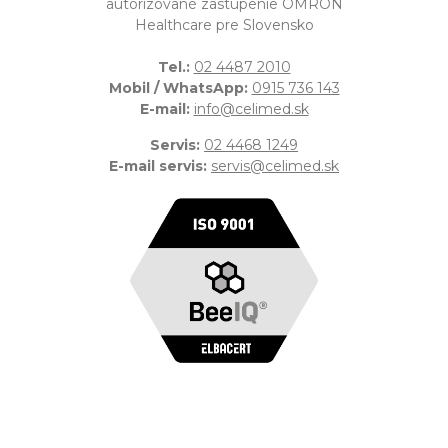
autorizované zastúpenie OMRON
Healthcare pre Slovensko
Tel.:
02 4487 2010
Mobil / WhatsApp:
0915 736 143
E-mail:
info@celimed.sk
Servis:
02 4468 1249
E-mail servis:
servis@celimed.sk