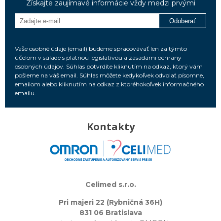
Získajte zaujímavé informácie vždy medzi prvými
Odoberať
Vaše osobné údaje (email) budeme spracovávať len za týmto
účelom v súlade s platnou legislatívou a zásadami ochrany
osobných údajov. Súhlas potvrdíte kliknutím na odkaz, ktorý vám
pošleme na váš email. Súhlas môžete kedykoľvek odvolať písomne,
emailom alebo kliknutím na odkaz z ktoréhokoľvek informačného
emailu.
Kontakty
Celimed s.r.o.
Pri majeri 22 (Rybničná 36H)
831 06 Bratislava