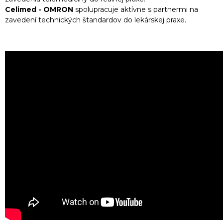
Celimed - OMRON
spolupracuje aktívne s partnermi na
zavedení technických štandardov do lekárskej praxe.