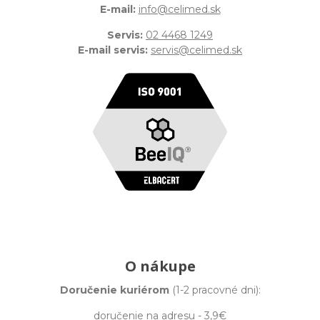
E-mail:
info@celimed.sk
Servis:
02 4468 1249
E-mail servis:
servis@celimed.sk
O nákupe
Doručenie kuriérom
(1-2 pracovné dni):
doručenie na adresu - 3,9€