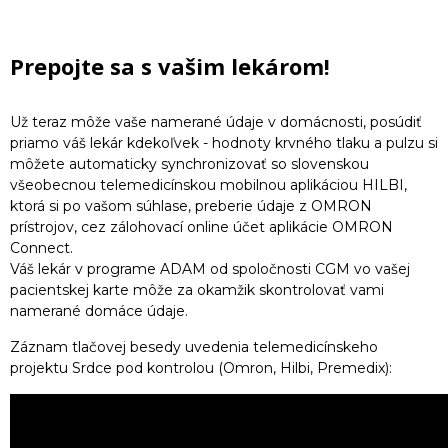
Prepojte sa s vašim lekárom!
Už teraz môže vaše namerané údaje v domácnosti, posúdiť
priamo váš lekár kdekoľvek - hodnoty krvného tlaku a pulzu si
môžete automaticky synchronizovať so slovenskou
všeobecnou telemedicínskou mobilnou aplikáciou HILBI,
ktorá si po vašom súhlase, preberie údaje z OMRON
prístrojov, cez zálohovací online účet aplikácie OMRON
Connect.
Váš lekár v programe ADAM od spoločnosti CGM vo vašej
pacientskej karte môže za okamžik skontrolovať vami
namerané domáce údaje.
Záznam tlačovej besedy uvedenia telemedicínskeho
projektu Srdce pod kontrolou (Omron, Hilbi, Premedix):