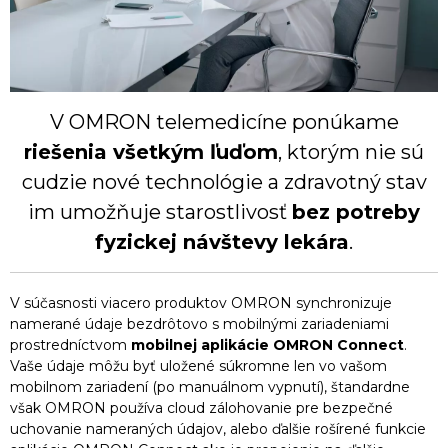
V OMRON telemedicíne ponúkame
riešenia všetkým ľuďom
, ktorým nie sú
cudzie nové technológie a zdravotný stav
im umožňuje starostlivosť
bez potreby
fyzickej návštevy lekára
.
V súčasnosti viacero produktov OMRON synchronizuje
namerané údaje bezdrôtovo s mobilnými zariadeniami
prostredníctvom
mobilnej aplikácie OMRON Connect
.
Vaše údaje môžu byť uložené súkromne len vo vašom
mobilnom zariadení (po manuálnom vypnutí), štandardne
však OMRON používa cloud zálohovanie pre bezpečné
uchovanie nameraných údajov, alebo ďalšie rošírené funkcie