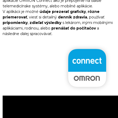
aplikácie OMRON Connect ako je prepojenie na ďalšie
telemedicínske systémy, alebo mobilné aplikácie.
V aplikácii je možné
údaje prezerať graficky
,
rôzne
priemerovať
, viesť si detailný
denník zdravia
, používať
pripomienky
,
zdieľať výsledky
s lekárom, inými mobilnými
aplikáciami, rodinou, alebo
prenášať do počítačov
a
následne ďalej spracovávať.