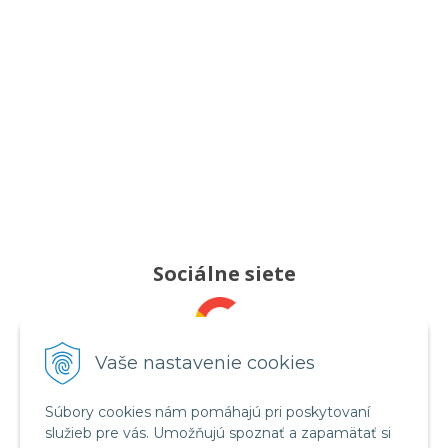
Sociálne siete
Pridajte nám recenziu
Vaše nastavenie cookies
Súbory cookies nám pomáhajú pri poskytovaní
služieb pre vás. Umožňujú spoznať a zapamätať si