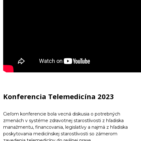
Konferencia Telemedicína 2023
Cieľom konferencie bola vecná diskusia o potrebných
zmenách v systéme zdravotnej starostlivosti z hľadiska
manažmentu, financovania, legislatívy a najmä z hľadiska
poskytovania medicínskej starostlivosti so zámerom
zavedenia telemedicíny do reálnej praxe.