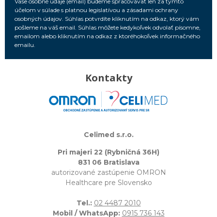
Vaše osobné údaje (email) budeme spracovávať len za týmto
účelom v súlade s platnou legislatívou a zásadami ochrany
osobných údajov. Súhlas potvrdíte kliknutím na odkaz, ktorý vám
pošleme na váš email. Súhlas môžete kedykoľvek odvolať písomne,
emailom alebo kliknutím na odkaz z ktoréhokoľvek informačného
emailu.
Kontakty
Celimed s.r.o.
Pri majeri 22 (Rybničná 36H)
831 06 Bratislava
autorizované zastúpenie OMRON
Healthcare pre Slovensko
Tel.:
02 4487 2010
Mobil / WhatsApp:
0915 736 143