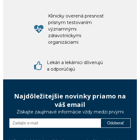
Klinicky overená presnosť
prísnym testovaním
významnými
zdravotníckymi
organizáciami
Lekári a lekárnici dôverujú
a odporúčajú
Najdôležitejšie novinky priamo na
váš email
Získajte zaujímavé informácie vždy medzi prvými
Odoberať